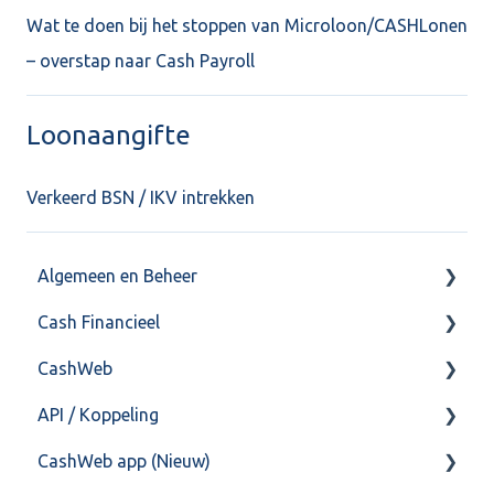
Wat te doen bij het stoppen van Microloon/CASHLonen
– overstap naar Cash Payroll
Loonaangifte
Verkeerd BSN / IKV intrekken
Algemeen en Beheer
Cash Financieel
Bank(koppeling)
CashWeb
Import/Export
Boekhoud
API / Koppeling
Postbus
Fiscaal
CashHero Layout
CashWeb app (Nieuw)
Training & Consultancy
Overig
Mailen vanuit CASHWeb
Algemeen