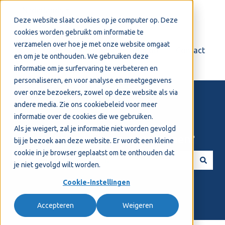
Nederlands
Submenu tonen voor vertalingen
Deze website slaat cookies op je computer op. Deze
cookies worden gebruikt om informatie te
verzamelen over hoe je met onze website omgaat
Login
Support
Contact
en om je te onthouden. We gebruiken deze
informatie om je surfervaring te verbeteren en
personaliseren, en voor analyse en meetgegevens
over onze bezoekers, zowel op deze website als via
andere media. Zie ons
cookiebeleid
voor meer
informatie over de cookies die we gebruiken.
Als je weigert, zal je informatie niet worden gevolgd
Welkom! Hoe kunnen we je helpen?
bij je bezoek aan deze website. Er wordt een kleine
cookie in je browser geplaatst om te onthouden dat
je niet gevolgd wilt worden.
Er zijn geen suggesties want het zoekveld is leeg.
Cookie-instellingen
Accepteren
Weigeren