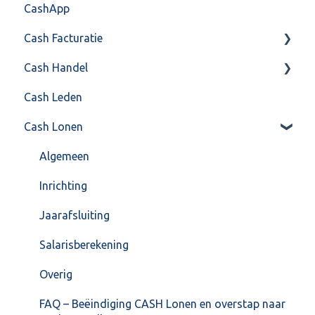
CashApp
Overig
Algemeen gebruik
Api 3.0 (SOAP API)
Veel gestelde vragen
Cash Facturatie
API 4.0 (REST API)
Cash Handel
Factureren
Cash Leden
Instellingen
Inkoop
Cash Lonen
Algemeen
Verkoop
Formulierlayout
Voorraad
Algemeen
Overig
Inrichting
VoorraadService & Onderhoud
Jaarafsluiting
Salarisberekening
Overig
FAQ – Beëindiging CASH Lonen en overstap naar