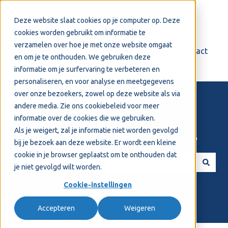
Nederlands
Submenu tonen voor vertalingen
Deze website slaat cookies op je computer op. Deze
cookies worden gebruikt om informatie te
verzamelen over hoe je met onze website omgaat
Login
Support
Contact
en om je te onthouden. We gebruiken deze
informatie om je surfervaring te verbeteren en
personaliseren, en voor analyse en meetgegevens
over onze bezoekers, zowel op deze website als via
andere media. Zie ons
cookiebeleid
voor meer
informatie over de cookies die we gebruiken.
Als je weigert, zal je informatie niet worden gevolgd
Welkom! Hoe kunnen we je helpen?
bij je bezoek aan deze website. Er wordt een kleine
cookie in je browser geplaatst om te onthouden dat
je niet gevolgd wilt worden.
Er zijn geen suggesties want het zoekveld is leeg.
Cookie-instellingen
Accepteren
Weigeren