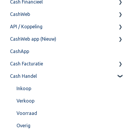
Cash Financieel
Bank(koppeling)
CashWeb
Import/Export
Boekhoud
API / Koppeling
Postbus
Fiscaal
CashHero Layout
CashWeb app (Nieuw)
Training & Consultancy
Overig
Mailen vanuit CASHWeb
Algemeen
CashApp
Overig
Algemeen gebruik
Api 3.0 (SOAP API)
Veel gestelde vragen
Cash Facturatie
API 4.0 (REST API)
Cash Handel
Factureren
Instellingen
Inkoop
Algemeen
Verkoop
Formulierlayout
Voorraad
Overig