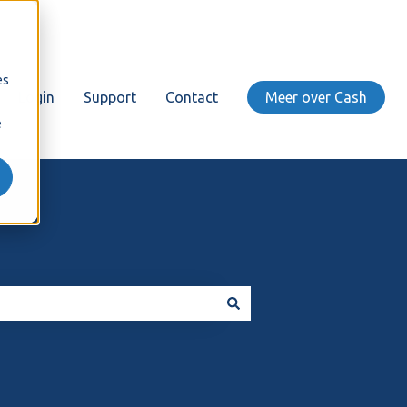
es
Login
Support
Contact
Meer over Cash
e