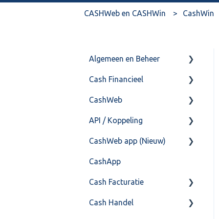
CASHWeb en CASHWin
CashWin
Algemeen en Beheer
Cash Financieel
Bank(koppeling)
CashWeb
Import/Export
Boekhoud
API / Koppeling
Postbus
Fiscaal
CashHero Layout
CashWeb app (Nieuw)
Training & Consultancy
Overig
Mailen vanuit CASHWeb
Algemeen
CashApp
Overig
Algemeen gebruik
Api 3.0 (SOAP API)
Veel gestelde vragen
Cash Facturatie
API 4.0 (REST API)
Cash Handel
Factureren