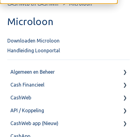
CASHWeb en CASHWin
Microloon
Microloon
Downloaden Microloon
Handleiding Loonportal
Algemeen en Beheer
Cash Financieel
Bank(koppeling)
CashWeb
Import/Export
Boekhoud
API / Koppeling
Postbus
Fiscaal
CashHero Layout
CashWeb app (Nieuw)
Training & Consultancy
Overig
Mailen vanuit CASHWeb
Algemeen
CashApp
Overig
Algemeen gebruik
Api 3.0 (SOAP API)
Veel gestelde vragen