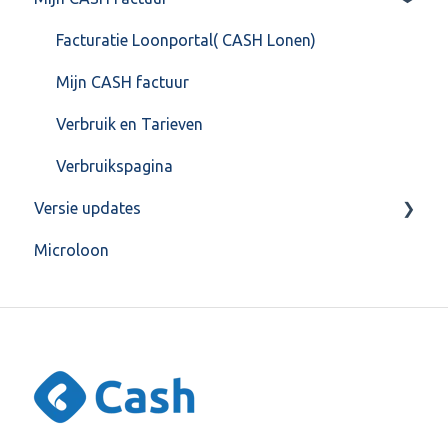
Overig
Berekening
Facturatie Loonportal( CASH Lonen)
FAQ – Beëindiging CASH Lonen en overstap naar
FAQ
Mijn CASH factuur
Cash Payroll
Gebruikersaccount
Verbruik en Tarieven
Loonaangifte
Grootboekrekening & Journaalpost
Verbruikspagina
Versie updates
HR
Microloon
Import / Export
CashWeb updates 2025
Inrichting
CashWeb updates 2024
Instellingen
CashWeb updates 2023
Jaarafsluiting
My Cash Payroll account