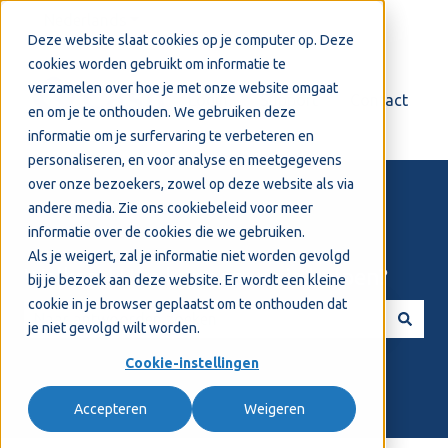
Nederlands
Submenu tonen voor vertalingen
Deze website slaat cookies op je computer op. Deze
cookies worden gebruikt om informatie te
verzamelen over hoe je met onze website omgaat
Login
Support
Contact
en om je te onthouden. We gebruiken deze
informatie om je surfervaring te verbeteren en
personaliseren, en voor analyse en meetgegevens
over onze bezoekers, zowel op deze website als via
andere media. Zie ons
cookiebeleid
voor meer
informatie over de cookies die we gebruiken.
Als je weigert, zal je informatie niet worden gevolgd
Welkom! Hoe kunnen we je helpen?
bij je bezoek aan deze website. Er wordt een kleine
cookie in je browser geplaatst om te onthouden dat
je niet gevolgd wilt worden.
Er zijn geen suggesties want het zoekveld is leeg.
Cookie-instellingen
Accepteren
Weigeren