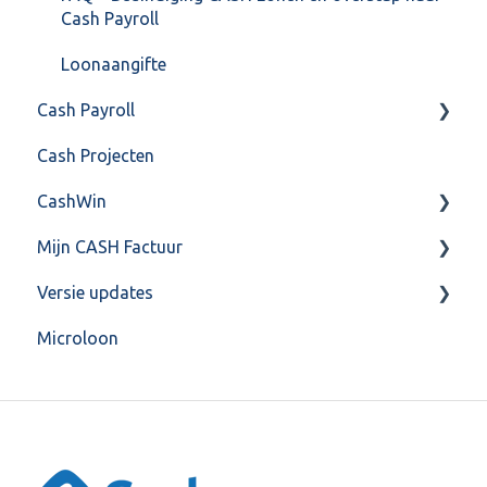
Cash Payroll
Loonaangifte
Cash Payroll
Cash Projecten
Aangifte
CashWin
Algemeen
Mijn CASH Factuur
Basis Training
Overig
Versie updates
Berekening
Facturatie Loonportal( CASH Lonen)
Microloon
FAQ
Mijn CASH factuur
CashWeb updates 2025
Gebruikersaccount
Verbruik en Tarieven
CashWeb updates 2024
Grootboekrekening & Journaalpost
Verbruikspagina
CashWeb updates 2023
HR