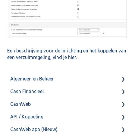
Een beschrijving voor de inrichting en het koppelen van
een verzuimregeling, vind je
hier
.
Algemeen en Beheer
Cash Financieel
Bank(koppeling)
CashWeb
Import/Export
Boekhoud
API / Koppeling
Postbus
Fiscaal
CashHero Layout
CashWeb app (Nieuw)
Training & Consultancy
Overig
Mailen vanuit CASHWeb
Algemeen