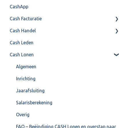
CashApp
Overig
Algemeen gebruik
Api 3.0 (SOAP API)
Veel gestelde vragen
Cash Facturatie
API 4.0 (REST API)
Cash Handel
Factureren
Cash Leden
Instellingen
Inkoop
Cash Lonen
Algemeen
Verkoop
Formulierlayout
Voorraad
Algemeen
Overig
Inrichting
VoorraadService & Onderhoud
Jaarafsluiting
Salarisberekening
Overig
FAQ – Beëindiging CASH Lonen en overstap naar