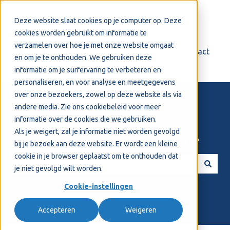
Nederlands
Submenu tonen voor vertalingen
Deze website slaat cookies op je computer op. Deze
cookies worden gebruikt om informatie te
verzamelen over hoe je met onze website omgaat
Login
Support
Contact
en om je te onthouden. We gebruiken deze
informatie om je surfervaring te verbeteren en
personaliseren, en voor analyse en meetgegevens
over onze bezoekers, zowel op deze website als via
andere media. Zie ons
cookiebeleid
voor meer
informatie over de cookies die we gebruiken.
Als je weigert, zal je informatie niet worden gevolgd
Welkom! Hoe kunnen we je helpen?
bij je bezoek aan deze website. Er wordt een kleine
cookie in je browser geplaatst om te onthouden dat
je niet gevolgd wilt worden.
Er zijn geen suggesties want het zoekveld is leeg.
Cookie-instellingen
Accepteren
Weigeren