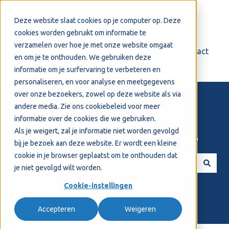
Nederlands
Submenu tonen voor vertalingen
Deze website slaat cookies op je computer op. Deze
cookies worden gebruikt om informatie te
verzamelen over hoe je met onze website omgaat
Login
Support
Contact
en om je te onthouden. We gebruiken deze
informatie om je surfervaring te verbeteren en
personaliseren, en voor analyse en meetgegevens
over onze bezoekers, zowel op deze website als via
andere media. Zie ons
cookiebeleid
voor meer
informatie over de cookies die we gebruiken.
Als je weigert, zal je informatie niet worden gevolgd
Welkom! Hoe kunnen we je helpen?
bij je bezoek aan deze website. Er wordt een kleine
cookie in je browser geplaatst om te onthouden dat
je niet gevolgd wilt worden.
Er zijn geen suggesties want het zoekveld is leeg.
Cookie-instellingen
Accepteren
Weigeren