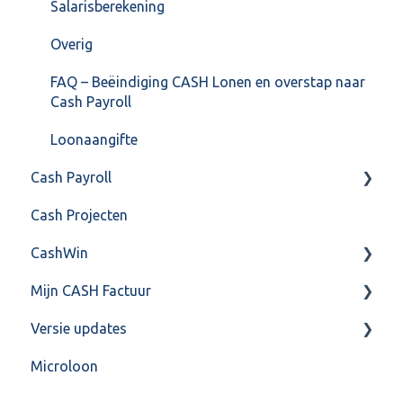
Salarisberekening
Overig
FAQ – Beëindiging CASH Lonen en overstap naar
Cash Payroll
Loonaangifte
Cash Payroll
Cash Projecten
Aangifte
CashWin
Algemeen
Mijn CASH Factuur
Basis Training
Overig
Versie updates
Berekening
Facturatie Loonportal( CASH Lonen)
Microloon
FAQ
Mijn CASH factuur
CashWeb updates 2025