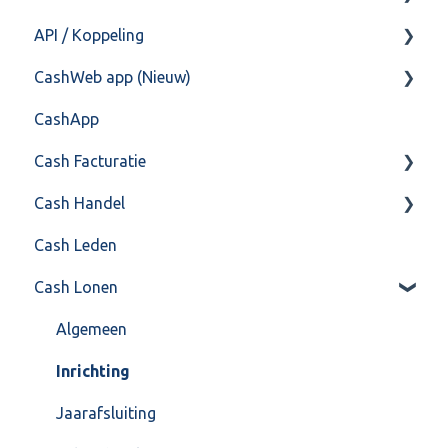
API / Koppeling
Postbus
Fiscaal
CashHero Layout
CashWeb app (Nieuw)
Training & Consultancy
Overig
Mailen vanuit CASHWeb
Algemeen
CashApp
Overig
Algemeen gebruik
Api 3.0 (SOAP API)
Veel gestelde vragen
Cash Facturatie
API 4.0 (REST API)
Cash Handel
Factureren
Cash Leden
Instellingen
Inkoop
Cash Lonen
Algemeen
Verkoop
Formulierlayout
Voorraad
Algemeen
Overig
Inrichting
VoorraadService & Onderhoud
Jaarafsluiting