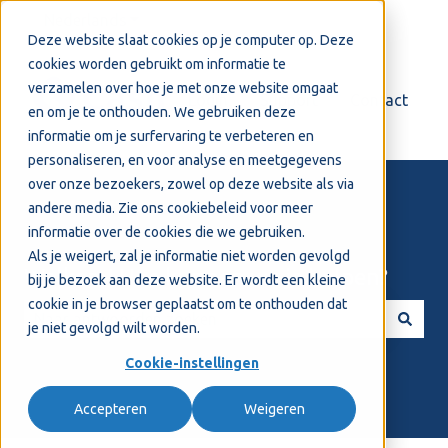
Nederlands
Submenu tonen voor vertalingen
Deze website slaat cookies op je computer op. Deze
cookies worden gebruikt om informatie te
verzamelen over hoe je met onze website omgaat
Login
Support
Contact
en om je te onthouden. We gebruiken deze
informatie om je surfervaring te verbeteren en
personaliseren, en voor analyse en meetgegevens
over onze bezoekers, zowel op deze website als via
andere media. Zie ons
cookiebeleid
voor meer
informatie over de cookies die we gebruiken.
Als je weigert, zal je informatie niet worden gevolgd
Welkom! Hoe kunnen we je helpen?
bij je bezoek aan deze website. Er wordt een kleine
cookie in je browser geplaatst om te onthouden dat
je niet gevolgd wilt worden.
Er zijn geen suggesties want het zoekveld is leeg.
Cookie-instellingen
Accepteren
Weigeren