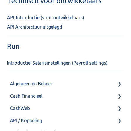
Technisch voor ontwikkelaars
API: Introductie (voor ontwikkelaars)
API Architectuur uitgelegd
Run
Introductie: Salarisinstellingen (Payroll settings)
Algemeen en Beheer
Cash Financieel
Bank(koppeling)
CashWeb
Import/Export
Boekhoud
API / Koppeling
Postbus
Fiscaal
CashHero Layout