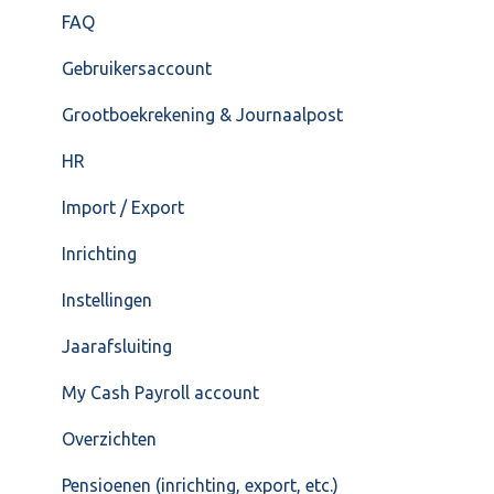
FAQ – Beëindiging CASH Lonen en overstap naar
FAQ
Cash Payroll
Gebruikersaccount
Loonaangifte
Grootboekrekening & Journaalpost
HR
Import / Export
Inrichting
Instellingen
Jaarafsluiting
My Cash Payroll account
Overzichten
Pensioenen (inrichting, export, etc.)