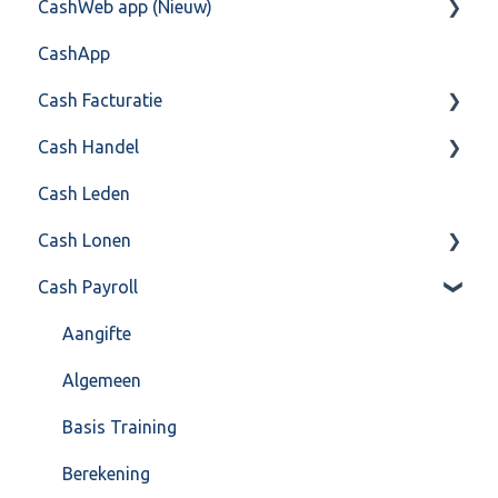
CashWeb app (Nieuw)
Training & Consultancy
Overig
Mailen vanuit CASHWeb
Algemeen
CashApp
Overig
Algemeen gebruik
Api 3.0 (SOAP API)
Veel gestelde vragen
Cash Facturatie
API 4.0 (REST API)
Cash Handel
Factureren
Cash Leden
Instellingen
Inkoop
Cash Lonen
Algemeen
Verkoop
Cash Payroll
Formulierlayout
Voorraad
Algemeen
Overig
Inrichting
Aangifte
VoorraadService & Onderhoud
Jaarafsluiting
Algemeen
Salarisberekening
Basis Training
Overig
Berekening