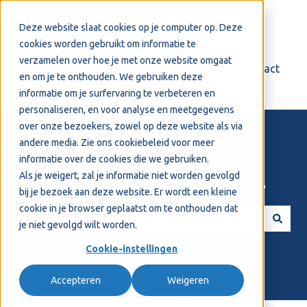
Nederlands
Submenu tonen voor vertalingen
Deze website slaat cookies op je computer op. Deze
cookies worden gebruikt om informatie te
verzamelen over hoe je met onze website omgaat
Login
Support
Contact
en om je te onthouden. We gebruiken deze
informatie om je surfervaring te verbeteren en
personaliseren, en voor analyse en meetgegevens
over onze bezoekers, zowel op deze website als via
andere media. Zie ons
cookiebeleid
voor meer
informatie over de cookies die we gebruiken.
Als je weigert, zal je informatie niet worden gevolgd
Welkom! Hoe kunnen we je helpen?
bij je bezoek aan deze website. Er wordt een kleine
cookie in je browser geplaatst om te onthouden dat
je niet gevolgd wilt worden.
Er zijn geen suggesties want het zoekveld is leeg.
Cookie-instellingen
Accepteren
Weigeren