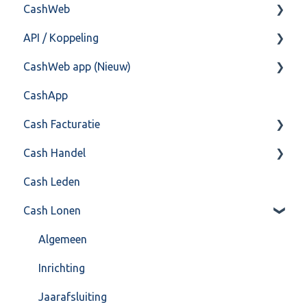
CashWeb
Import/Export
Boekhoud
API / Koppeling
Postbus
Fiscaal
CashHero Layout
CashWeb app (Nieuw)
Training & Consultancy
Overig
Mailen vanuit CASHWeb
Algemeen
CashApp
Overig
Algemeen gebruik
Api 3.0 (SOAP API)
Veel gestelde vragen
Cash Facturatie
API 4.0 (REST API)
Cash Handel
Factureren
Cash Leden
Instellingen
Inkoop
Cash Lonen
Algemeen
Verkoop
Formulierlayout
Voorraad
Algemeen
Overig
Inrichting
VoorraadService & Onderhoud
Jaarafsluiting