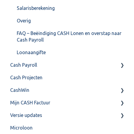
Salarisberekening
Overig
FAQ – Beëindiging CASH Lonen en overstap naar
Cash Payroll
Loonaangifte
Cash Payroll
Cash Projecten
Aangifte
CashWin
Algemeen
Mijn CASH Factuur
Basis Training
Overig
Versie updates
Berekening
Facturatie Loonportal( CASH Lonen)
Microloon
FAQ
Mijn CASH factuur
CashWeb updates 2025