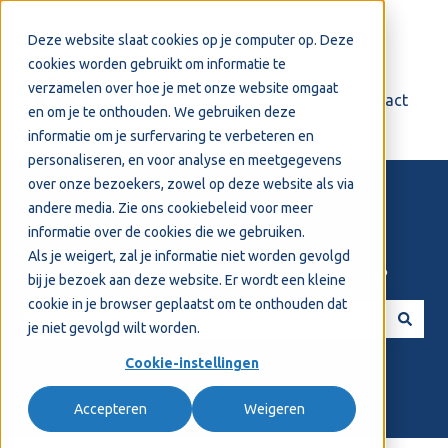
Nederlands
Submenu tonen voor vertalingen
Deze website slaat cookies op je computer op. Deze
cookies worden gebruikt om informatie te
verzamelen over hoe je met onze website omgaat
Login
Support
Contact
en om je te onthouden. We gebruiken deze
informatie om je surfervaring te verbeteren en
personaliseren, en voor analyse en meetgegevens
over onze bezoekers, zowel op deze website als via
andere media. Zie ons
cookiebeleid
voor meer
informatie over de cookies die we gebruiken.
Als je weigert, zal je informatie niet worden gevolgd
Welkom! Hoe kunnen we je helpen?
bij je bezoek aan deze website. Er wordt een kleine
cookie in je browser geplaatst om te onthouden dat
je niet gevolgd wilt worden.
Er zijn geen suggesties want het zoekveld is leeg.
Cookie-instellingen
Accepteren
Weigeren