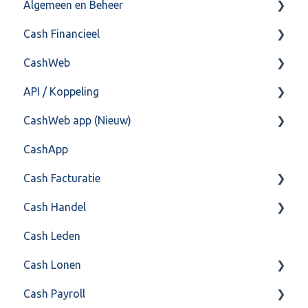
Algemeen en Beheer
Cash Financieel
Bank(koppeling)
CashWeb
Import/Export
Boekhoud
API / Koppeling
Postbus
Fiscaal
CashHero Layout
CashWeb app (Nieuw)
Training & Consultancy
Overig
Mailen vanuit CASHWeb
Algemeen
CashApp
Overig
Algemeen gebruik
Api 3.0 (SOAP API)
Veel gestelde vragen
Cash Facturatie
API 4.0 (REST API)
Cash Handel
Factureren
Cash Leden
Instellingen
Inkoop
Cash Lonen
Algemeen
Verkoop
Cash Payroll
Formulierlayout
Voorraad
Algemeen