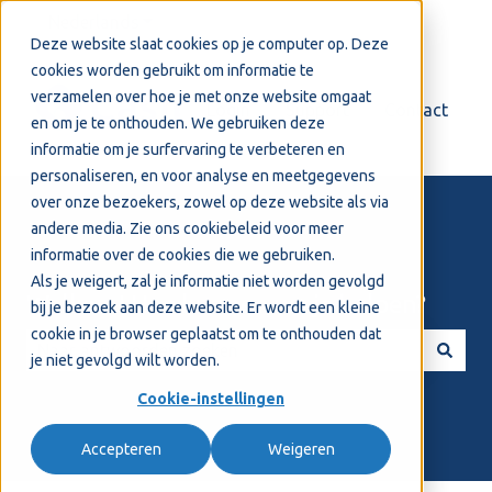
Nederlands
Submenu tonen voor vertalingen
Deze website slaat cookies op je computer op. Deze
cookies worden gebruikt om informatie te
verzamelen over hoe je met onze website omgaat
Login
Support
Contact
en om je te onthouden. We gebruiken deze
informatie om je surfervaring te verbeteren en
personaliseren, en voor analyse en meetgegevens
over onze bezoekers, zowel op deze website als via
andere media. Zie ons
cookiebeleid
voor meer
informatie over de cookies die we gebruiken.
Als je weigert, zal je informatie niet worden gevolgd
Welkom! Hoe kunnen we je helpen?
bij je bezoek aan deze website. Er wordt een kleine
cookie in je browser geplaatst om te onthouden dat
je niet gevolgd wilt worden.
Er zijn geen suggesties want het zoekveld is leeg.
Cookie-instellingen
Accepteren
Weigeren