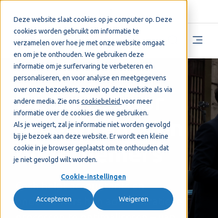
Login
Support
Deze website slaat cookies op je computer op. Deze
cookies worden gebruikt om informatie te
verzamelen over hoe je met onze website omgaat
en om je te onthouden. We gebruiken deze
informatie om je surfervaring te verbeteren en
personaliseren, en voor analyse en meetgegevens
over onze bezoekers, zowel op deze website als via
Dé Suite voor
andere media. Zie ons
cookiebeleid
voor meer
informatie over de cookies die we gebruiken.
accountants en
Als je weigert, zal je informatie niet worden gevolgd
bij je bezoek aan deze website. Er wordt een kleine
ondernemers
cookie in je browser geplaatst om te onthouden dat
je niet gevolgd wilt worden.
Cookie-instellingen
Cash helpt accountants en
Accepteren
Weigeren
ondernemers hun administratieve
processen te optimaliseren – van