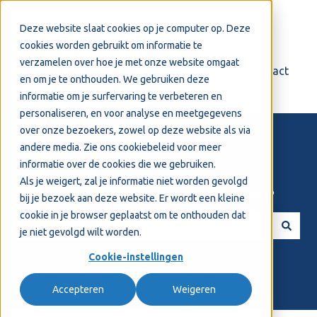
Nederlands
Submenu tonen voor vertalingen
Deze website slaat cookies op je computer op. Deze
cookies worden gebruikt om informatie te
verzamelen over hoe je met onze website omgaat
Login
Support
Contact
en om je te onthouden. We gebruiken deze
informatie om je surfervaring te verbeteren en
personaliseren, en voor analyse en meetgegevens
over onze bezoekers, zowel op deze website als via
andere media. Zie ons
cookiebeleid
voor meer
informatie over de cookies die we gebruiken.
Als je weigert, zal je informatie niet worden gevolgd
Welkom! Hoe kunnen we je helpen?
bij je bezoek aan deze website. Er wordt een kleine
cookie in je browser geplaatst om te onthouden dat
je niet gevolgd wilt worden.
Er zijn geen suggesties want het zoekveld is leeg.
Cookie-instellingen
Accepteren
Weigeren