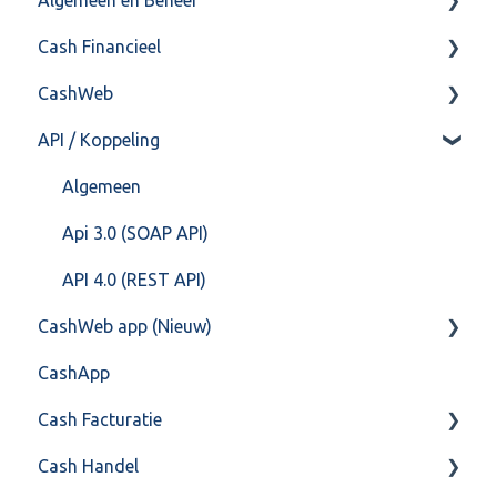
Algemeen en Beheer
Cash Financieel
Bank(koppeling)
CashWeb
Import/Export
Boekhoud
API / Koppeling
Postbus
Fiscaal
CashHero Layout
Training & Consultancy
Overig
Mailen vanuit CASHWeb
Algemeen
Overig
Algemeen gebruik
Api 3.0 (SOAP API)
API 4.0 (REST API)
CashWeb app (Nieuw)
CashApp
Veel gestelde vragen
Cash Facturatie
Cash Handel
Factureren