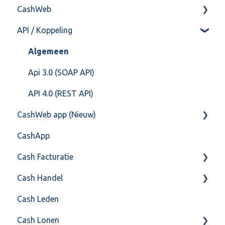
CashWeb
Import/Export
Boekhoud
API / Koppeling
Postbus
Fiscaal
CashHero Layout
Training & Consultancy
Overig
Mailen vanuit CASHWeb
Algemeen
Overig
Algemeen gebruik
Api 3.0 (SOAP API)
API 4.0 (REST API)
CashWeb app (Nieuw)
CashApp
Veel gestelde vragen
Cash Facturatie
Cash Handel
Factureren
Cash Leden
Instellingen
Inkoop
Cash Lonen
Algemeen
Verkoop