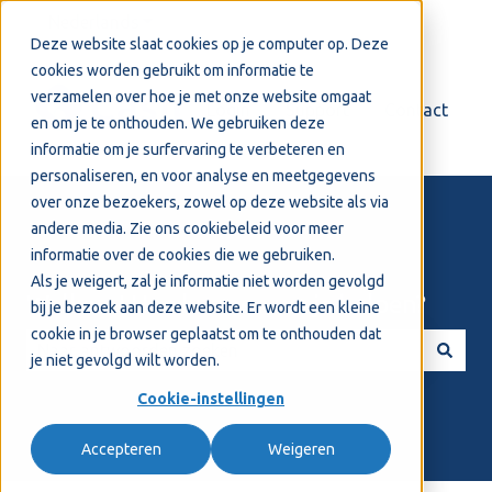
Nederlands
Submenu tonen voor vertalingen
Deze website slaat cookies op je computer op. Deze
cookies worden gebruikt om informatie te
verzamelen over hoe je met onze website omgaat
Login
Support
Contact
en om je te onthouden. We gebruiken deze
informatie om je surfervaring te verbeteren en
personaliseren, en voor analyse en meetgegevens
over onze bezoekers, zowel op deze website als via
andere media. Zie ons
cookiebeleid
voor meer
informatie over de cookies die we gebruiken.
Als je weigert, zal je informatie niet worden gevolgd
Welkom! Hoe kunnen we je helpen?
bij je bezoek aan deze website. Er wordt een kleine
cookie in je browser geplaatst om te onthouden dat
je niet gevolgd wilt worden.
Er zijn geen suggesties want het zoekveld is leeg.
Cookie-instellingen
Accepteren
Weigeren