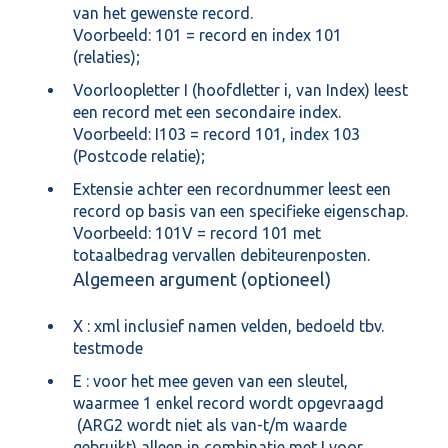
van het gewenste record.
Voorbeeld: 101 = record en index 101
(relaties);
Voorloopletter I (hoofdletter i, van Index) leest
een record met een secondaire index.
Voorbeeld: I103 = record 101, index 103
(Postcode relatie);
Extensie achter een recordnummer leest een
record op basis van een specifieke eigenschap.
Voorbeeld: 101V = record 101 met
totaalbedrag vervallen debiteurenposten.
Algemeen argument (optioneel)
X : xml inclusief namen velden, bedoeld tbv.
testmode
E : voor het mee geven van een sleutel,
waarmee 1 enkel record wordt opgevraagd
(ARG2 wordt niet als van-t/m waarde
gebruikt) alleen in combinatie met I voor