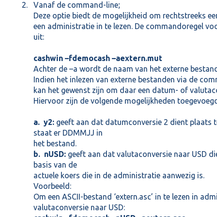
Vanaf de command-line;
Deze optie biedt de mogelijkheid om rechtstreeks e
een administratie in te lezen. De commandoregel voor 
uit:
cashwin –fdemocash –aextern.mut
Achter de –a wordt de naam van het externe bestan
Indien het inlezen van externe bestanden via de com
kan het gewenst zijn om daar een datum- of valutaco
Hiervoor zijn de volgende mogelijkheden toegevoeg
a. y2:
geeft aan dat datumconversie 2 dient plaats t
staat er DDMMJJ in
het bestand.
b. nUSD:
geeft aan dat valutaconversie naar USD die
basis van de
actuele koers die in de administratie aanwezig is.
Voorbeeld:
Om een ASCII-bestand ‘extern.asc’ in te lezen in adm
valutaconversie naar USD: