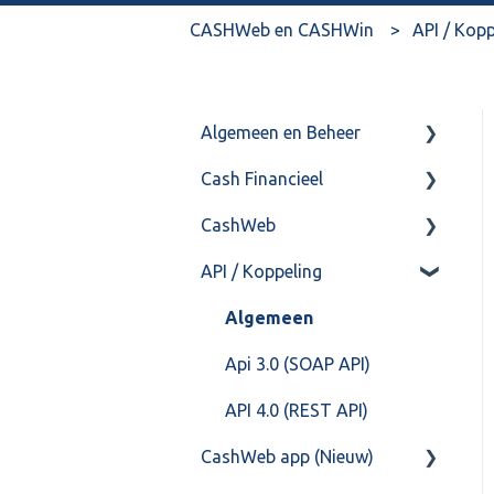
CASHWeb en CASHWin
API / Kopp
Algemeen en Beheer
Cash Financieel
Bank(koppeling)
CashWeb
Import/Export
Boekhoud
API / Koppeling
Postbus
Fiscaal
CashHero Layout
Training & Consultancy
Overig
Mailen vanuit CASHWeb
Algemeen
Overig
Algemeen gebruik
Api 3.0 (SOAP API)
API 4.0 (REST API)
CashWeb app (Nieuw)