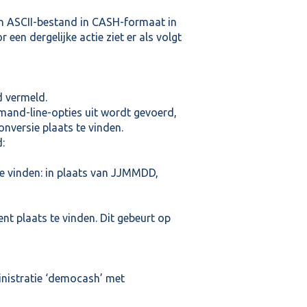
en
ASCII-bestand
in CASH-formaat in
een dergelijke actie ziet er als volgt
d vermeld.
mand-line-opties uit wordt gevoerd,
nversie plaats te vinden.
d:
e vinden: in plaats van JJMMDD,
nt plaats te vinden. Dit gebeurt op
inistratie ‘democash’ met