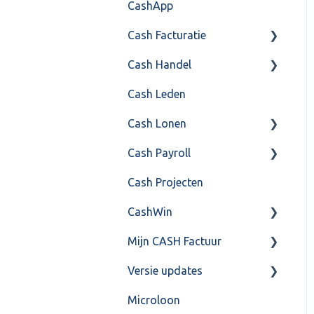
CashApp
Veel gestelde vragen
Cash Facturatie
Cash Handel
Factureren
Cash Leden
Instellingen
Inkoop
Cash Lonen
Algemeen
Verkoop
Cash Payroll
Formulierlayout
Voorraad
Algemeen
Cash Projecten
Overig
Inrichting
Aangifte
CashWin
VoorraadService &
Jaarafsluiting
Algemeen
Onderhoud
Mijn CASH Factuur
Salarisberekening
Basis Training
Overig
Versie updates
Overig
Berekening
Facturatie Loonportal(
CASH Lonen)
Microloon
FAQ – Beëindiging CASH
FAQ
CashWeb updates 2025