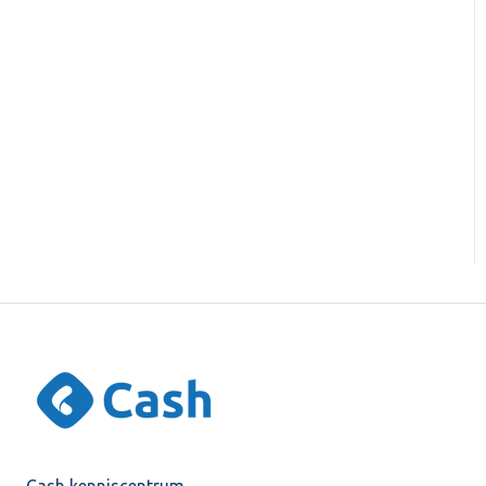
Regelingen
Templates
Uurcode
Verzuim
Workflow
Loonaangifte
Verlof
Technisch voor
ontwikkelaars
Run