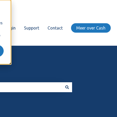
es
Login
Support
Contact
Meer over Cash
e