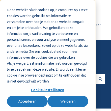
Nederlands
Submenu tonen voor vertalingen
Deze website slaat cookies op je computer op. Deze
cookies worden gebruikt om informatie te
verzamelen over hoe je met onze website omgaat
Login
Support
Contact
en om je te onthouden. We gebruiken deze
informatie om je surfervaring te verbeteren en
personaliseren, en voor analyse en meetgegevens
over onze bezoekers, zowel op deze website als via
andere media. Zie ons
cookiebeleid
voor meer
informatie over de cookies die we gebruiken.
Als je weigert, zal je informatie niet worden gevolgd
Welkom! Hoe kunnen we je helpen?
bij je bezoek aan deze website. Er wordt een kleine
cookie in je browser geplaatst om te onthouden dat
je niet gevolgd wilt worden.
Er zijn geen suggesties want het zoekveld is leeg.
Cookie-instellingen
Accepteren
Weigeren