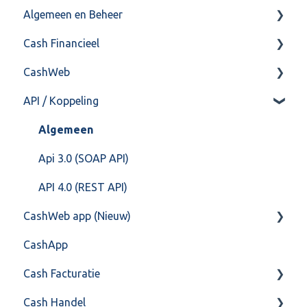
Algemeen en Beheer
Cash Financieel
Bank(koppeling)
CashWeb
Import/Export
Boekhoud
API / Koppeling
Postbus
Fiscaal
CashHero Layout
Training & Consultancy
Overig
Mailen vanuit CASHWeb
Algemeen
Overig
Algemeen gebruik
Api 3.0 (SOAP API)
API 4.0 (REST API)
CashWeb app (Nieuw)
CashApp
Veel gestelde vragen
Cash Facturatie
Cash Handel
Factureren