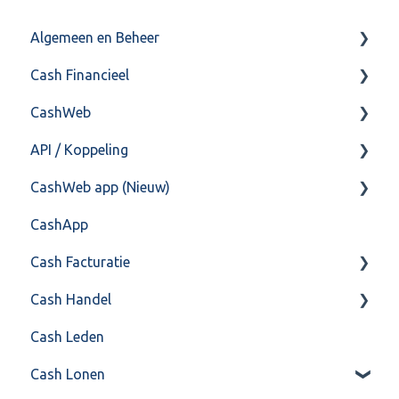
Algemeen en Beheer
Cash Financieel
Bank(koppeling)
CashWeb
Import/Export
Boekhoud
API / Koppeling
Postbus
Fiscaal
CashHero Layout
CashWeb app (Nieuw)
Training & Consultancy
Overig
Mailen vanuit CASHWeb
Algemeen
CashApp
Overig
Algemeen gebruik
Api 3.0 (SOAP API)
Veel gestelde vragen
Cash Facturatie
API 4.0 (REST API)
Cash Handel
Factureren
Cash Leden
Instellingen
Inkoop
Cash Lonen
Algemeen
Verkoop