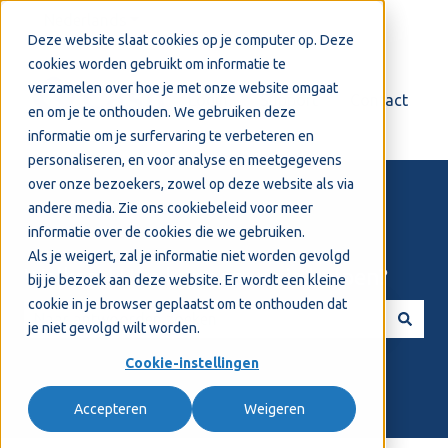
Nederlands
Submenu tonen voor vertalingen
Deze website slaat cookies op je computer op. Deze
cookies worden gebruikt om informatie te
verzamelen over hoe je met onze website omgaat
Login
Support
Contact
en om je te onthouden. We gebruiken deze
informatie om je surfervaring te verbeteren en
personaliseren, en voor analyse en meetgegevens
over onze bezoekers, zowel op deze website als via
andere media. Zie ons
cookiebeleid
voor meer
informatie over de cookies die we gebruiken.
Als je weigert, zal je informatie niet worden gevolgd
Welkom! Hoe kunnen we je helpen?
bij je bezoek aan deze website. Er wordt een kleine
cookie in je browser geplaatst om te onthouden dat
je niet gevolgd wilt worden.
Er zijn geen suggesties want het zoekveld is leeg.
Cookie-instellingen
Accepteren
Weigeren