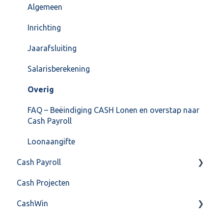
Formulierlayout
Voorraad
Algemeen
Overig
Inrichting
VoorraadService & Onderhoud
Jaarafsluiting
Salarisberekening
Overig
FAQ – Beëindiging CASH Lonen en overstap naar
Cash Payroll
Loonaangifte
Cash Payroll
Cash Projecten
Aangifte
CashWin
Algemeen