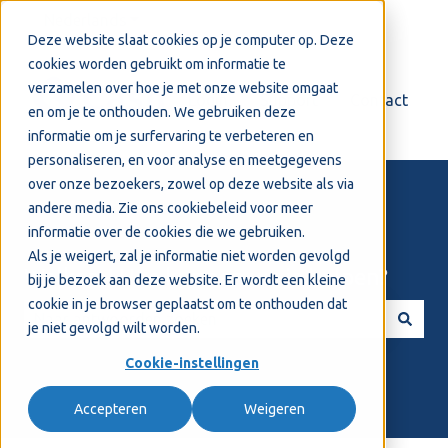
Nederlands
Submenu tonen voor vertalingen
Deze website slaat cookies op je computer op. Deze
cookies worden gebruikt om informatie te
verzamelen over hoe je met onze website omgaat
Login
Support
Contact
en om je te onthouden. We gebruiken deze
informatie om je surfervaring te verbeteren en
personaliseren, en voor analyse en meetgegevens
over onze bezoekers, zowel op deze website als via
andere media. Zie ons
cookiebeleid
voor meer
informatie over de cookies die we gebruiken.
Als je weigert, zal je informatie niet worden gevolgd
Welkom! Hoe kunnen we je helpen?
bij je bezoek aan deze website. Er wordt een kleine
cookie in je browser geplaatst om te onthouden dat
je niet gevolgd wilt worden.
Er zijn geen suggesties want het zoekveld is leeg.
Cookie-instellingen
Accepteren
Weigeren