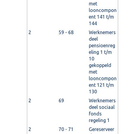
met
looncompon
ent 141 t/m
144
2
59 - 68
Werknemers
deel
pensioenreg
eling 1 t/m
10
gekoppeld
met
looncompon
ent 121 t/m
130
2
69
Werknemers
deel sociaal
fonds
regeling 1
2
70 - 71
Gereserveer