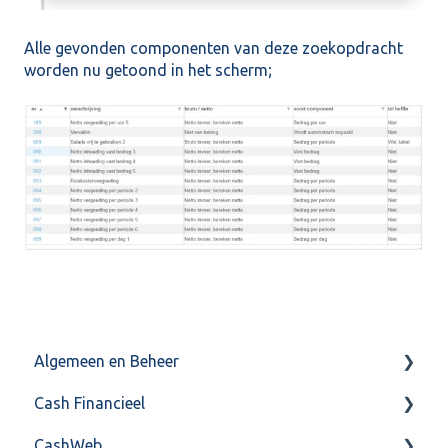
Alle gevonden componenten van deze zoekopdracht
worden nu getoond in het scherm;
Algemeen en Beheer
Cash Financieel
Bank(koppeling)
CashWeb
Import/Export
Boekhoud