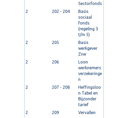
Sectorfonds
2
202 - 204
Basis
sociaal
fonds
(regeling 3
t/m 5)
2
205
Basis
werkgever
Zvw
2
206
Loon
werknemers
verzekeringe
n
2
207 - 208
Heffingsloo
n Tabel en
Bijzonder
tarief
2
209
Vervallen