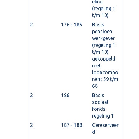
eling
(regeling 1
t/m 10)
2
176 - 185
Basis
pensioen
werkgever
(regeling 1
t/m 10)
gekoppeld
met
looncompo
nent 59 t/m
68
2
186
Basis
sociaal
fonds
regeling 1
2
187 - 188
Gereserveer
d