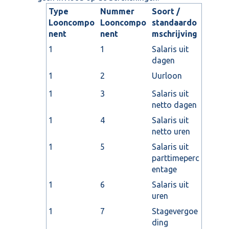
Type
Nummer
Soort /
Looncompo
Looncompo
standaardo
nent
nent
mschrijving
1
1
Salaris uit
dagen
1
2
Uurloon
1
3
Salaris uit
netto dagen
1
4
Salaris uit
netto uren
1
5
Salaris uit
parttimeperc
entage
1
6
Salaris uit
uren
1
7
Stagevergoe
ding