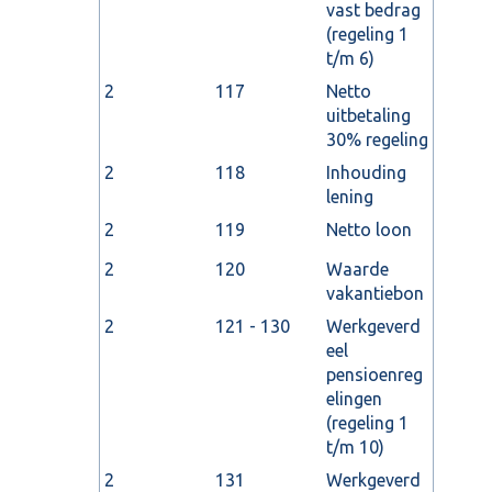
vast bedrag
(regeling 1
t/m 6)
2
117
Netto
uitbetaling
30% regeling
2
118
Inhouding
lening
2
119
Netto loon
2
120
Waarde
vakantiebon
2
121 - 130
Werkgeverd
eel
pensioenreg
elingen
(regeling 1
t/m 10)
2
131
Werkgeverd