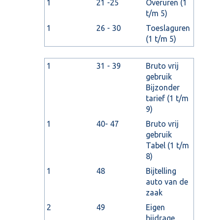
1
21 -25
Overuren (1
t/m 5)
1
26 - 30
Toeslaguren
(1 t/m 5)
1
31 - 39
Bruto vrij
gebruik
Bijzonder
tarief (1 t/m
9)
1
40- 47
Bruto vrij
gebruik
Tabel (1 t/m
8)
1
48
Bijtelling
auto van de
zaak
2
49
Eigen
bijdrage