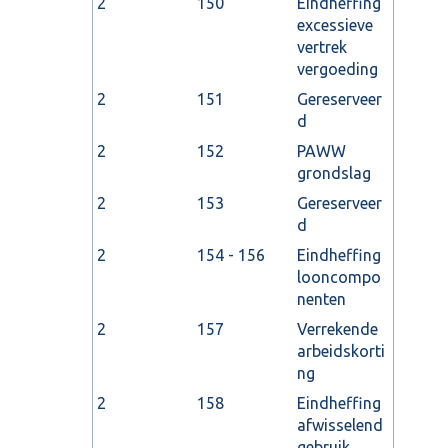
2
150
Eindheffing
excessieve
vertrek
vergoeding
2
151
Gereserveer
d
2
152
PAWW
grondslag
2
153
Gereserveer
d
2
154 - 156
Eindheffing
looncompo
nenten
2
157
Verrekende
arbeidskorti
ng
2
158
Eindheffing
afwisselend
gebruik