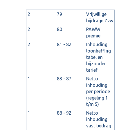
2
79
Vrijwillige
bijdrage Zvw
2
80
PAWW
premie
2
81 - 82
Inhouding
loonheffing
tabel en
bijzonder
tarief
1
83 - 87
Netto
inhouding
per periode
(regeling 1
t/m 5)
1
88 - 92
Netto
inhouding
vast bedrag