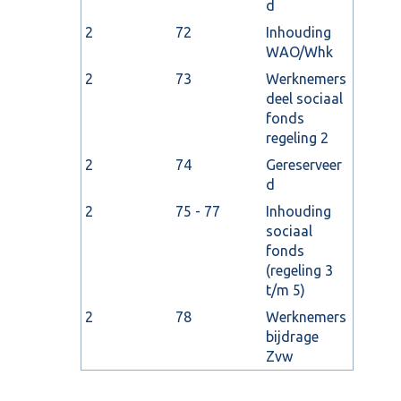
d
2
72
Inhouding
WAO/Whk
2
73
Werknemers
deel sociaal
fonds
regeling 2
2
74
Gereserveer
d
2
75 - 77
Inhouding
sociaal
fonds
(regeling 3
t/m 5)
2
78
Werknemers
bijdrage
Zvw