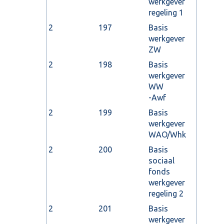
werkgever
regeling 1
2
197
Basis
werkgever
ZW
2
198
Basis
werkgever
WW
-Awf
2
199
Basis
werkgever
WAO/Whk
2
200
Basis
sociaal
fonds
werkgever
regeling 2
2
201
Basis
werkgever