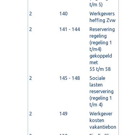
t/m 5)
2
140
Werkgevers
heffing Zvw
2
141 - 144
Reservering
regeling
(regeling 1
t/m4)
gekoppeld
met
55 t/m 58
2
145 - 148
Sociale
lasten
reservering
(regeling 1
t/m 4)
2
149
Werkgever
kosten
vakantiebon