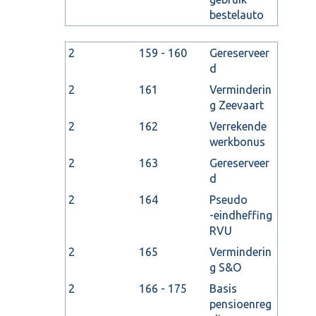
bestelauto
2
159 - 160
Gereserveer
d
2
161
Verminderin
g Zeevaart
2
162
Verrekende
werkbonus
2
163
Gereserveer
d
2
164
Pseudo
-eindheffing
RVU
2
165
Verminderin
g S&O
2
166 - 175
Basis
pensioenreg