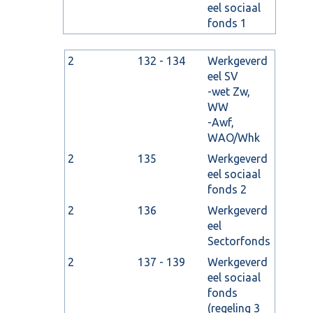
eel sociaal
fonds 1
2
132 - 134
Werkgeverd
eel SV
-wet Zw,
WW
-Awf,
WAO/Whk
2
135
Werkgeverd
eel sociaal
fonds 2
2
136
Werkgeverd
eel
Sectorfonds
2
137 - 139
Werkgeverd
eel sociaal
fonds
(regeling 3