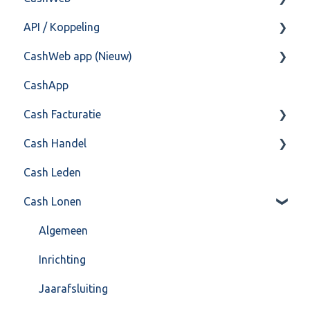
API / Koppeling
Postbus
Fiscaal
CashHero Layout
CashWeb app (Nieuw)
Training & Consultancy
Overig
Mailen vanuit CASHWeb
Algemeen
CashApp
Overig
Algemeen gebruik
Api 3.0 (SOAP API)
Veel gestelde vragen
Cash Facturatie
API 4.0 (REST API)
Cash Handel
Factureren
Cash Leden
Instellingen
Inkoop
Cash Lonen
Algemeen
Verkoop
Formulierlayout
Voorraad
Algemeen
Overig
Inrichting
VoorraadService & Onderhoud
Jaarafsluiting