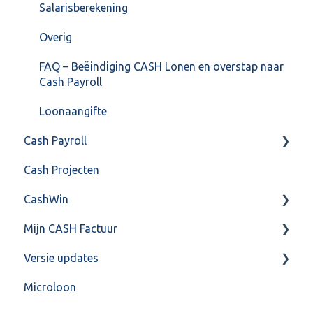
Salarisberekening
Overig
FAQ – Beëindiging CASH Lonen en overstap naar
Cash Payroll
Loonaangifte
Cash Payroll
Cash Projecten
Aangifte
CashWin
Algemeen
Mijn CASH Factuur
Basis Training
Overig
Versie updates
Berekening
Facturatie Loonportal( CASH Lonen)
Microloon
FAQ
Mijn CASH factuur
CashWeb updates 2025