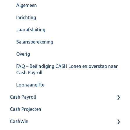
Formulierlayout
Voorraad
Algemeen
Overig
Inrichting
VoorraadService & Onderhoud
Jaarafsluiting
Salarisberekening
Overig
FAQ – Beëindiging CASH Lonen en overstap naar
Cash Payroll
Loonaangifte
Cash Payroll
Cash Projecten
Aangifte
CashWin
Algemeen