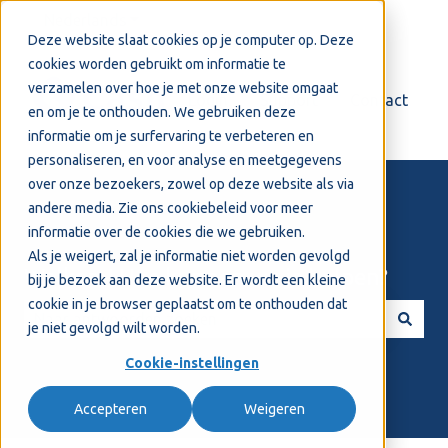
Nederlands
Submenu tonen voor vertalingen
Deze website slaat cookies op je computer op. Deze
cookies worden gebruikt om informatie te
verzamelen over hoe je met onze website omgaat
Login
Support
Contact
en om je te onthouden. We gebruiken deze
informatie om je surfervaring te verbeteren en
personaliseren, en voor analyse en meetgegevens
over onze bezoekers, zowel op deze website als via
andere media. Zie ons
cookiebeleid
voor meer
informatie over de cookies die we gebruiken.
Als je weigert, zal je informatie niet worden gevolgd
Welkom! Hoe kunnen we je helpen?
bij je bezoek aan deze website. Er wordt een kleine
cookie in je browser geplaatst om te onthouden dat
je niet gevolgd wilt worden.
Er zijn geen suggesties want het zoekveld is leeg.
Cookie-instellingen
Accepteren
Weigeren