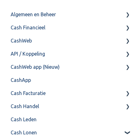
Algemeen en Beheer
Cash Financieel
Bank(koppeling)
CashWeb
Import/Export
Boekhoud
API / Koppeling
Postbus
Fiscaal
CashHero Layout
CashWeb app (Nieuw)
Training & Consultancy
Overig
Mailen vanuit CASHWeb
Algemeen
CashApp
Overig
Algemeen gebruik
Api 3.0 (SOAP API)
Veel gestelde vragen
Cash Facturatie
API 4.0 (REST API)
Cash Handel
Factureren
Cash Leden
Instellingen
Inkoop
Cash Lonen
Algemeen
Verkoop