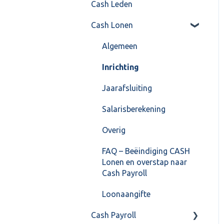
Cash Leden
Instellingen
Inkoop
Cash Lonen
Algemeen
Verkoop
Formulierlayout
Voorraad
Algemeen
Overig
Inrichting
VoorraadService &
Jaarafsluiting
Onderhoud
Salarisberekening
Overig
FAQ – Beëindiging CASH
Lonen en overstap naar
Cash Payroll
Loonaangifte
Cash Payroll