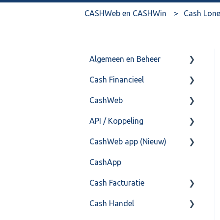
CASHWeb en CASHWin
Cash Lon
Algemeen en Beheer
Cash Financieel
Bank(koppeling)
CashWeb
Import/Export
Boekhoud
API / Koppeling
Postbus
Fiscaal
CashHero Layout
CashWeb app (Nieuw)
Training & Consultancy
Overig
Mailen vanuit CASHWeb
Algemeen
CashApp
Overig
Algemeen gebruik
Api 3.0 (SOAP API)
Veel gestelde vragen
Cash Facturatie
API 4.0 (REST API)
Cash Handel
Factureren