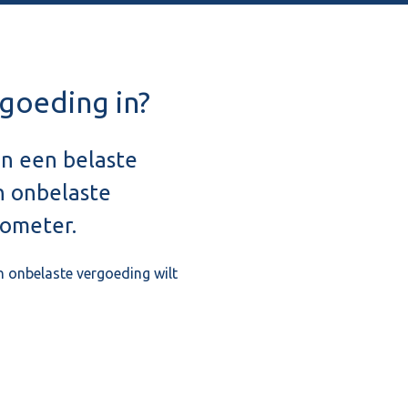
rgoeding in?
an een belaste
n onbelaste
lometer.
n onbelaste vergoeding wilt