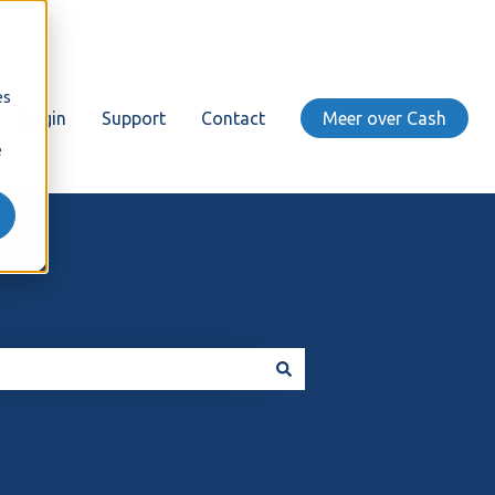
es
Login
Support
Contact
Meer over Cash
e