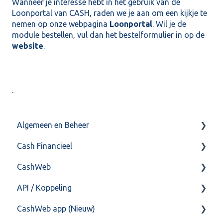
Wanneer je interesse hebt in het gebruik van de
Loonportal van CASH, raden we je aan om een kijkje te
nemen op onze webpagina
Loonportal
. Wil je de
module bestellen, vul dan het bestelformulier in op de
website
.
.
Algemeen en Beheer
Cash Financieel
Bank(koppeling)
CashWeb
Import/Export
Boekhoud
API / Koppeling
Postbus
Fiscaal
CashHero Layout
CashWeb app (Nieuw)
Training & Consultancy
Overig
Mailen vanuit CASHWeb
Algemeen