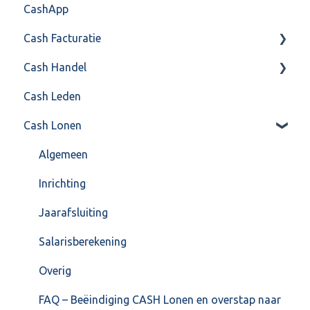
CashApp
Overig
Algemeen gebruik
Api 3.0 (SOAP API)
Veel gestelde vragen
Cash Facturatie
API 4.0 (REST API)
Cash Handel
Factureren
Cash Leden
Instellingen
Inkoop
Cash Lonen
Algemeen
Verkoop
Formulierlayout
Voorraad
Algemeen
Overig
Inrichting
VoorraadService & Onderhoud
Jaarafsluiting
Salarisberekening
Overig
FAQ – Beëindiging CASH Lonen en overstap naar