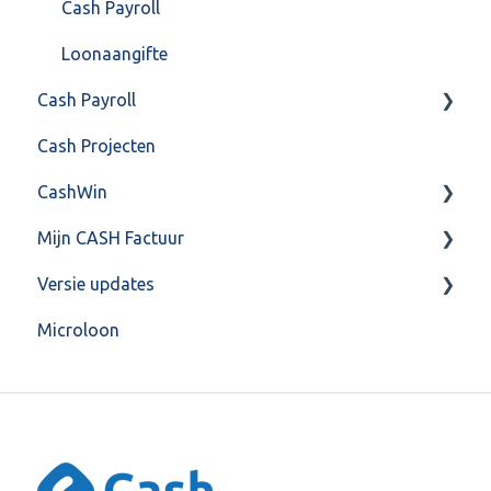
Cash Payroll
Loonaangifte
Cash Payroll
Cash Projecten
Aangifte
CashWin
Algemeen
Mijn CASH Factuur
Basis Training
Overig
Versie updates
Berekening
Facturatie Loonportal( CASH Lonen)
Microloon
FAQ
Mijn CASH factuur
CashWeb updates 2025
Gebruikersaccount
Verbruik en Tarieven
CashWeb updates 2024
Grootboekrekening & Journaalpost
Verbruikspagina
CashWeb updates 2023
HR