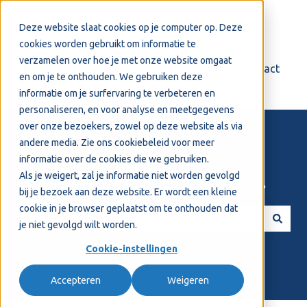
Nederlands
Submenu tonen voor vertalingen
Deze website slaat cookies op je computer op. Deze
cookies worden gebruikt om informatie te
verzamelen over hoe je met onze website omgaat
Login
Support
Contact
en om je te onthouden. We gebruiken deze
informatie om je surfervaring te verbeteren en
personaliseren, en voor analyse en meetgegevens
over onze bezoekers, zowel op deze website als via
andere media. Zie ons
cookiebeleid
voor meer
informatie over de cookies die we gebruiken.
Als je weigert, zal je informatie niet worden gevolgd
Welkom! Hoe kunnen we je helpen?
bij je bezoek aan deze website. Er wordt een kleine
cookie in je browser geplaatst om te onthouden dat
je niet gevolgd wilt worden.
Er zijn geen suggesties want het zoekveld is leeg.
Cookie-instellingen
Accepteren
Weigeren