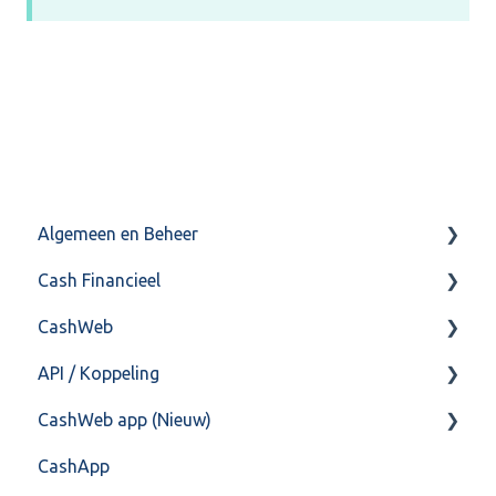
Algemeen en Beheer
Cash Financieel
Bank(koppeling)
CashWeb
Import/Export
Boekhoud
API / Koppeling
Postbus
Fiscaal
CashHero Layout
CashWeb app (Nieuw)
Training & Consultancy
Overig
Mailen vanuit CASHWeb
Algemeen
CashApp
Overig
Algemeen gebruik
Api 3.0 (SOAP API)
Veel gestelde vragen