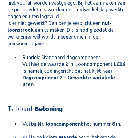
niet vooraf worden vastgelegd. Bij het aanmaken van
de periodedetails worden de daadwerkelijk gewerkte
dagen en uren ingevuld.
Is er niet gewerkt? Dan ben je verplicht een
nul-
loonstrook
aan te maken. Dit is nodig zodat de
werknemer wél wordt meegenomen in de
pensioenopgave.
Rubriek: Standaard dagcomponent
Vul hier de waarde
2
in. Looncomponent
LC06
is namelijk zo ingericht dat het kijkt naar
Dagcomponent 2 – Gewerkte variabele
uren
.
Tabblad
Beloning
Vul bij
Nr. looncomponent
het nummer
6
in.
Vul in de kolom
Waarde
het bijbehorende