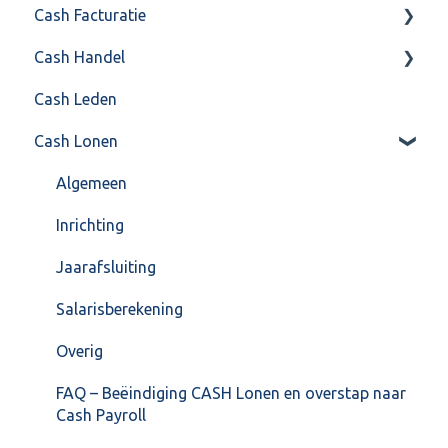
Cash Facturatie
API 4.0 (REST API)
Cash Handel
Factureren
Cash Leden
Instellingen
Inkoop
Cash Lonen
Algemeen
Verkoop
Formulierlayout
Voorraad
Algemeen
Overig
Inrichting
VoorraadService & Onderhoud
Jaarafsluiting
Salarisberekening
Overig
FAQ – Beëindiging CASH Lonen en overstap naar
Cash Payroll