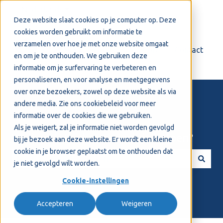
Nederlands
Submenu tonen voor vertalingen
Deze website slaat cookies op je computer op. Deze
cookies worden gebruikt om informatie te
verzamelen over hoe je met onze website omgaat
Login
Support
Contact
en om je te onthouden. We gebruiken deze
informatie om je surfervaring te verbeteren en
personaliseren, en voor analyse en meetgegevens
over onze bezoekers, zowel op deze website als via
andere media. Zie ons
cookiebeleid
voor meer
informatie over de cookies die we gebruiken.
Als je weigert, zal je informatie niet worden gevolgd
Welkom! Hoe kunnen we je helpen?
bij je bezoek aan deze website. Er wordt een kleine
cookie in je browser geplaatst om te onthouden dat
je niet gevolgd wilt worden.
Er zijn geen suggesties want het zoekveld is leeg.
Cookie-instellingen
Accepteren
Weigeren