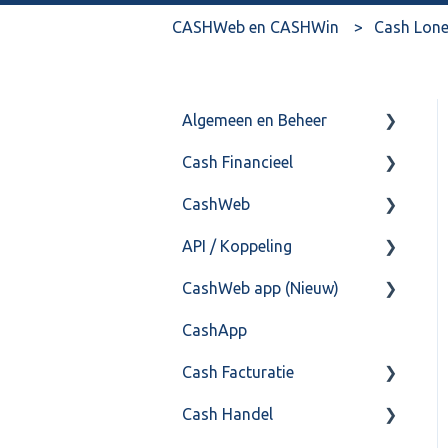
CASHWeb en CASHWin
Cash Lon
Algemeen en Beheer
Cash Financieel
Bank(koppeling)
CashWeb
Import/Export
Boekhoud
API / Koppeling
Postbus
Fiscaal
CashHero Layout
CashWeb app (Nieuw)
Training & Consultancy
Overig
Mailen vanuit CASHWeb
Algemeen
CashApp
Overig
Algemeen gebruik
Api 3.0 (SOAP API)
Veel gestelde vragen
Cash Facturatie
API 4.0 (REST API)
Cash Handel
Factureren