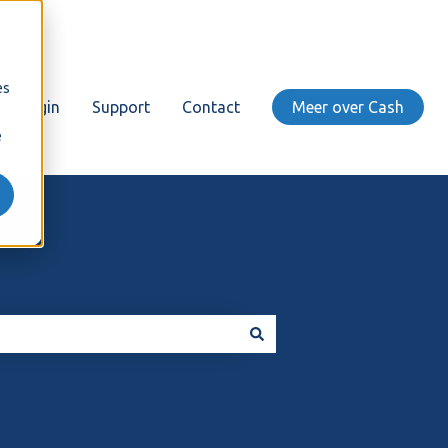
es
Login
Support
Contact
Meer over Cash
e