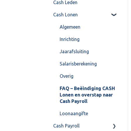
Cash Leden
Instellingen
Inkoop
Cash Lonen
Algemeen
Verkoop
Formulierlayout
Voorraad
Algemeen
Overig
Inrichting
VoorraadService &
Jaarafsluiting
Onderhoud
Salarisberekening
Overig
FAQ – Beëindiging CASH
Lonen en overstap naar
Cash Payroll
Loonaangifte
Cash Payroll