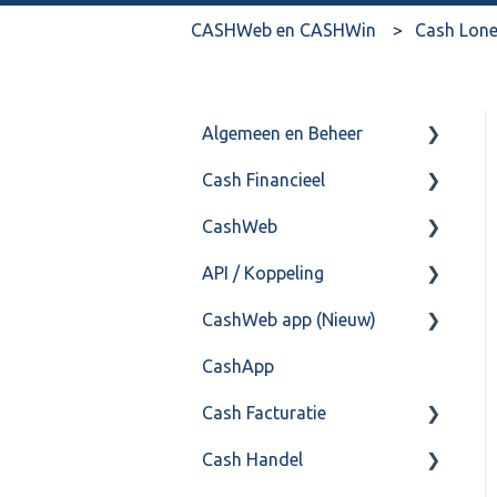
CASHWeb en CASHWin
Cash Lon
Algemeen en Beheer
Cash Financieel
Bank(koppeling)
CashWeb
Import/Export
Boekhoud
API / Koppeling
Postbus
Fiscaal
CashHero Layout
CashWeb app (Nieuw)
Training & Consultancy
Overig
Mailen vanuit CASHWeb
Algemeen
CashApp
Overig
Algemeen gebruik
Api 3.0 (SOAP API)
Veel gestelde vragen
Cash Facturatie
API 4.0 (REST API)
Cash Handel
Factureren