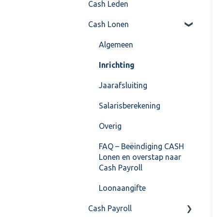
Cash Leden
Instellingen
Inkoop
Cash Lonen
Algemeen
Verkoop
Formulierlayout
Voorraad
Algemeen
Overig
Inrichting
VoorraadService &
Jaarafsluiting
Onderhoud
Salarisberekening
Overig
FAQ – Beëindiging CASH
Lonen en overstap naar
Cash Payroll
Loonaangifte
Cash Payroll