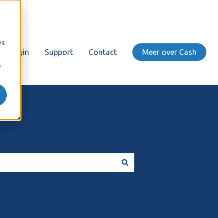
es
Login
Support
Contact
Meer over Cash
e