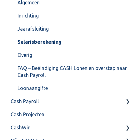
Formulierlayout
Voorraad
Algemeen
Overig
Inrichting
VoorraadService & Onderhoud
Jaarafsluiting
Salarisberekening
Overig
FAQ – Beëindiging CASH Lonen en overstap naar
Cash Payroll
Loonaangifte
Cash Payroll
Cash Projecten
Aangifte
CashWin
Algemeen