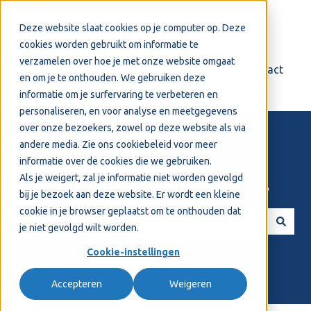
Nederlands
Submenu tonen voor vertalingen
Deze website slaat cookies op je computer op. Deze
cookies worden gebruikt om informatie te
verzamelen over hoe je met onze website omgaat
Login
Support
Contact
en om je te onthouden. We gebruiken deze
informatie om je surfervaring te verbeteren en
personaliseren, en voor analyse en meetgegevens
over onze bezoekers, zowel op deze website als via
andere media. Zie ons
cookiebeleid
voor meer
informatie over de cookies die we gebruiken.
Als je weigert, zal je informatie niet worden gevolgd
Welkom! Hoe kunnen we je helpen?
bij je bezoek aan deze website. Er wordt een kleine
cookie in je browser geplaatst om te onthouden dat
je niet gevolgd wilt worden.
Er zijn geen suggesties want het zoekveld is leeg.
Cookie-instellingen
Accepteren
Weigeren