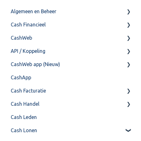
Algemeen en Beheer
Cash Financieel
Bank(koppeling)
CashWeb
Import/Export
Boekhoud
API / Koppeling
Postbus
Fiscaal
CashHero Layout
CashWeb app (Nieuw)
Training & Consultancy
Overig
Mailen vanuit CASHWeb
Algemeen
CashApp
Overig
Algemeen gebruik
Api 3.0 (SOAP API)
Veel gestelde vragen
Cash Facturatie
API 4.0 (REST API)
Cash Handel
Factureren
Cash Leden
Instellingen
Inkoop
Cash Lonen
Algemeen
Verkoop