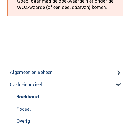
Goed, daar mag de boekwaarde niet onder de
WOZ-waarde (of een deel daarvan) komen.
Algemeen en Beheer
Cash Financieel
Bank(koppeling)
Import/Export
Boekhoud
Postbus
Fiscaal
Training & Consultancy
Overig