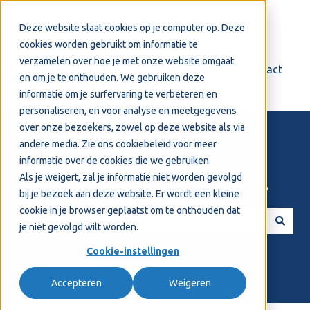
Nederlands
Submenu tonen voor vertalingen
Deze website slaat cookies op je computer op. Deze
cookies worden gebruikt om informatie te
verzamelen over hoe je met onze website omgaat
Login
Support
Contact
en om je te onthouden. We gebruiken deze
informatie om je surfervaring te verbeteren en
personaliseren, en voor analyse en meetgegevens
over onze bezoekers, zowel op deze website als via
andere media. Zie ons
cookiebeleid
voor meer
informatie over de cookies die we gebruiken.
Als je weigert, zal je informatie niet worden gevolgd
Welkom! Hoe kunnen we je helpen?
bij je bezoek aan deze website. Er wordt een kleine
cookie in je browser geplaatst om te onthouden dat
je niet gevolgd wilt worden.
Er zijn geen suggesties want het zoekveld is leeg.
Cookie-instellingen
Accepteren
Weigeren