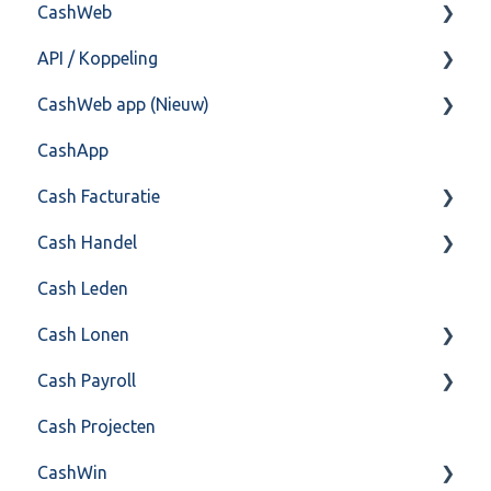
CashWeb
Overig
API / Koppeling
CashHero Layout
CashWeb app (Nieuw)
Mailen vanuit CASHWeb
Algemeen
CashApp
Algemeen gebruik
Api 3.0 (SOAP API)
Veel gestelde vragen
Cash Facturatie
API 4.0 (REST API)
Cash Handel
Factureren
Cash Leden
Instellingen
Inkoop
Cash Lonen
Algemeen
Verkoop
Cash Payroll
Formulierlayout
Voorraad
Algemeen
Cash Projecten
Overig
Inrichting
Aangifte
CashWin
VoorraadService & Onderhoud
Jaarafsluiting
Algemeen