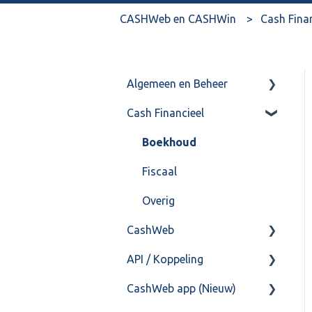
CASHWeb en CASHWin
Cash Fina
Algemeen en Beheer
Cash Financieel
Bank(koppeling)
Import/Export
Boekhoud
Postbus
Fiscaal
Training & Consultancy
Overig
CashWeb
Overig
API / Koppeling
CashHero Layout
CashWeb app (Nieuw)
Mailen vanuit CASHWeb
Algemeen