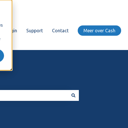
es
Login
Support
Contact
Meer over Cash
e