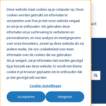
Nederlands
Submenu tonen voor vertalingen
Deze website slaat cookies op je computer op. Deze
cookies worden gebruikt om informatie te
verzamelen over hoe je met onze website omgaat
Login
Support
Contact
en om je te onthouden. We gebruiken deze
informatie om je surfervaring te verbeteren en
personaliseren, en voor analyse en meetgegevens
over onze bezoekers, zowel op deze website als via
andere media. Zie ons
cookiebeleid
voor meer
informatie over de cookies die we gebruiken.
Als je weigert, zal je informatie niet worden gevolgd
Welkom! Hoe kunnen we je helpen?
bij je bezoek aan deze website. Er wordt een kleine
cookie in je browser geplaatst om te onthouden dat
je niet gevolgd wilt worden.
Er zijn geen suggesties want het zoekveld is leeg.
Cookie-instellingen
Accepteren
Weigeren