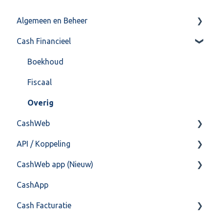
Algemeen en Beheer
Cash Financieel
Bank(koppeling)
Import/Export
Boekhoud
Postbus
Fiscaal
Training & Consultancy
Overig
CashWeb
Overig
API / Koppeling
CashHero Layout
CashWeb app (Nieuw)
Mailen vanuit CASHWeb
Algemeen
CashApp
Algemeen gebruik
Api 3.0 (SOAP API)
Veel gestelde vragen
Cash Facturatie
API 4.0 (REST API)