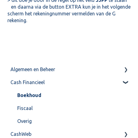
en daarna via de button EXTRA kun je in het volgende
scherm het rekeningnummer vermelden van de G
rekening.
Algemeen en Beheer
Cash Financieel
Bank(koppeling)
Import/Export
Boekhoud
Postbus
Fiscaal
Training & Consultancy
Overig
CashWeb
Overig