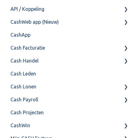
API / Koppeling
CashHero Layout
CashWeb app (Nieuw)
Mailen vanuit CASHWeb
Algemeen
CashApp
Algemeen gebruik
Api 3.0 (SOAP API)
Veel gestelde vragen
Cash Facturatie
API 4.0 (REST API)
Cash Handel
Factureren
Cash Leden
Instellingen
Inkoop
Cash Lonen
Algemeen
Verkoop
Cash Payroll
Formulierlayout
Voorraad
Algemeen
Cash Projecten
Overig
Inrichting
Aangifte
CashWin
VoorraadService & Onderhoud
Jaarafsluiting
Algemeen