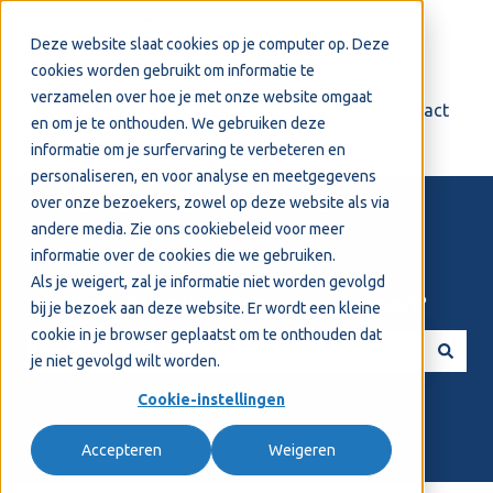
Nederlands
Submenu tonen voor vertalingen
Deze website slaat cookies op je computer op. Deze
cookies worden gebruikt om informatie te
verzamelen over hoe je met onze website omgaat
Login
Support
Contact
en om je te onthouden. We gebruiken deze
informatie om je surfervaring te verbeteren en
personaliseren, en voor analyse en meetgegevens
over onze bezoekers, zowel op deze website als via
andere media. Zie ons
cookiebeleid
voor meer
informatie over de cookies die we gebruiken.
Als je weigert, zal je informatie niet worden gevolgd
Welkom! Hoe kunnen we je helpen?
bij je bezoek aan deze website. Er wordt een kleine
cookie in je browser geplaatst om te onthouden dat
je niet gevolgd wilt worden.
Er zijn geen suggesties want het zoekveld is leeg.
Cookie-instellingen
Accepteren
Weigeren