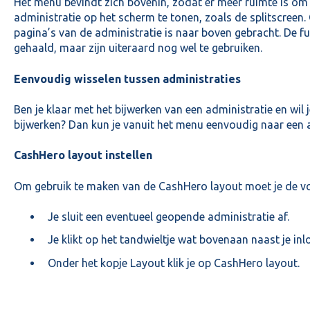
Het menu bevindt zich bovenin, zodat er meer ruimte is om 
administratie op het scherm te tonen, zoals de splitscreen.
pagina’s van de administratie is naar boven gebracht. De fun
gehaald, maar zijn uiteraard nog wel te gebruiken.
Eenvoudig wisselen tussen administraties
Ben je klaar met het bijwerken van een administratie en wil 
bijwerken? Dan kun je vanuit het menu eenvoudig naar een a
CashHero layout instellen
Om gebruik te maken van de CashHero layout moet je de v
Je sluit een eventueel geopende administratie af.
Je klikt op het tandwieltje wat bovenaan naast je in
Onder het kopje Layout klik je op CashHero layout.