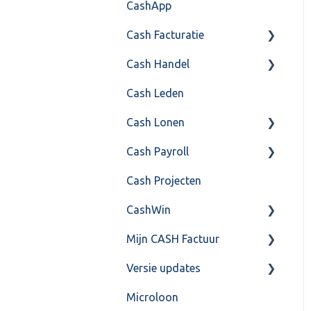
CashApp
Api 3.0 (SOAP API)
Veel gestelde vragen
Cash Facturatie
API 4.0 (REST API)
Cash Handel
Factureren
Cash Leden
Instellingen
Inkoop
Cash Lonen
Algemeen
Verkoop
Cash Payroll
Formulierlayout
Voorraad
Algemeen
Cash Projecten
Overig
Inrichting
Aangifte
CashWin
VoorraadService &
Jaarafsluiting
Algemeen
Onderhoud
Mijn CASH Factuur
Salarisberekening
Basis Training
Overig
Versie updates
Overig
Berekening
Facturatie Loonportal(
CASH Lonen)
Microloon
FAQ – Beëindiging CASH
FAQ
CashWeb updates 2025