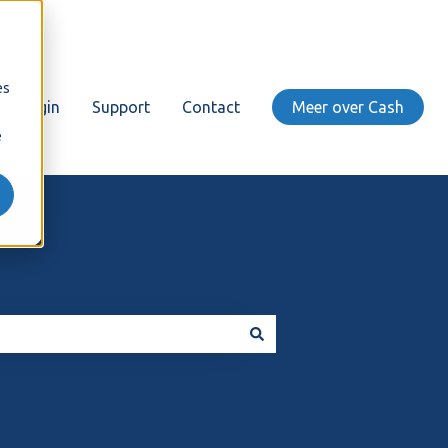
es
Login
Support
Contact
Meer over Cash
e