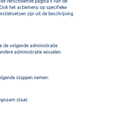
de verschillende pagina’s van de
 Ook het actiemenu op specifieke
ctietoetsen zijn uit de beschrijving
je de volgende administratie
ndere administratie wisselen.
olgende stappen nemen:
lognaam staat.