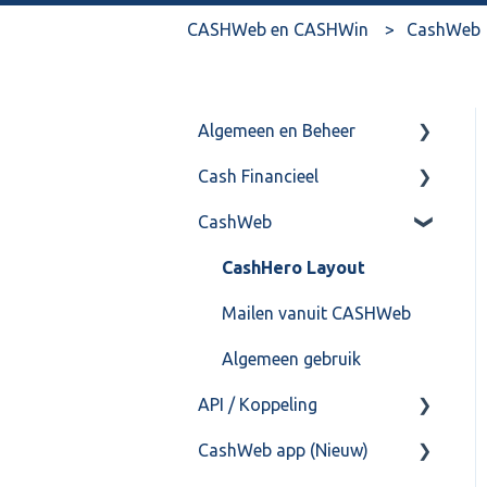
CASHWeb en CASHWin
CashWeb
Algemeen en Beheer
Cash Financieel
Bank(koppeling)
CashWeb
Import/Export
Boekhoud
Postbus
Fiscaal
CashHero Layout
Training & Consultancy
Overig
Mailen vanuit CASHWeb
Overig
Algemeen gebruik
API / Koppeling
CashWeb app (Nieuw)
Algemeen