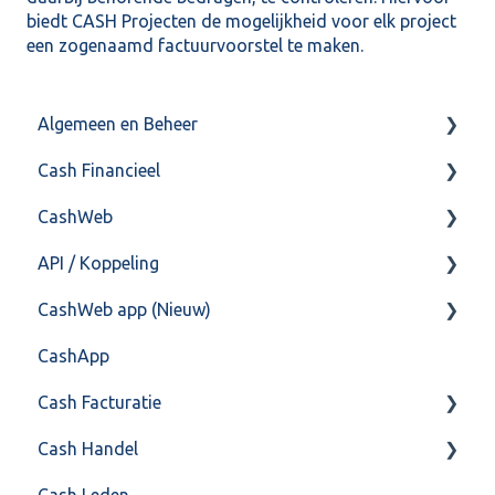
biedt CASH Projecten de mogelijkheid voor elk project
een zogenaamd factuurvoorstel te maken.
Algemeen en Beheer
Cash Financieel
Bank(koppeling)
CashWeb
Import/Export
Boekhoud
API / Koppeling
Postbus
Fiscaal
CashHero Layout
CashWeb app (Nieuw)
Training & Consultancy
Overig
Mailen vanuit CASHWeb
Algemeen
CashApp
Overig
Algemeen gebruik
Api 3.0 (SOAP API)
Veel gestelde vragen
Cash Facturatie
API 4.0 (REST API)
Cash Handel
Factureren
Cash Leden
Instellingen
Inkoop