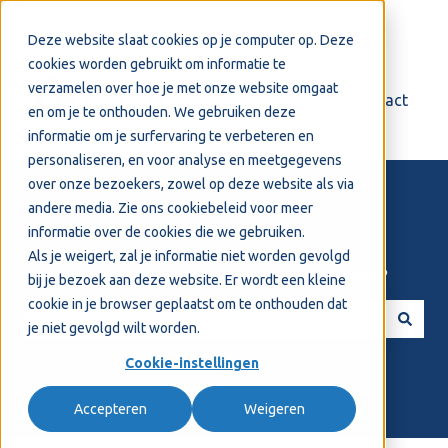
Nederlands
Submenu tonen voor vertalingen
Deze website slaat cookies op je computer op. Deze
cookies worden gebruikt om informatie te
verzamelen over hoe je met onze website omgaat
Login
Support
Contact
en om je te onthouden. We gebruiken deze
informatie om je surfervaring te verbeteren en
personaliseren, en voor analyse en meetgegevens
over onze bezoekers, zowel op deze website als via
andere media. Zie ons
cookiebeleid
voor meer
informatie over de cookies die we gebruiken.
Als je weigert, zal je informatie niet worden gevolgd
Welkom! Hoe kunnen we je helpen?
bij je bezoek aan deze website. Er wordt een kleine
cookie in je browser geplaatst om te onthouden dat
je niet gevolgd wilt worden.
Er zijn geen suggesties want het zoekveld is leeg.
Cookie-instellingen
Accepteren
Weigeren