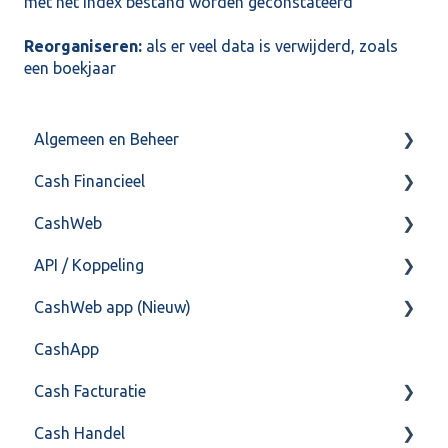
met het index bestand worden geconstateerd
Reorganiseren:
als er veel data is verwijderd, zoals
een boekjaar
Algemeen en Beheer
Cash Financieel
Bank(koppeling)
CashWeb
Import/Export
Boekhoud
API / Koppeling
Postbus
Fiscaal
CashHero Layout
CashWeb app (Nieuw)
Training & Consultancy
Overig
Mailen vanuit CASHWeb
Algemeen
CashApp
Overig
Algemeen gebruik
Api 3.0 (SOAP API)
Veel gestelde vragen
Cash Facturatie
API 4.0 (REST API)
Cash Handel
Factureren