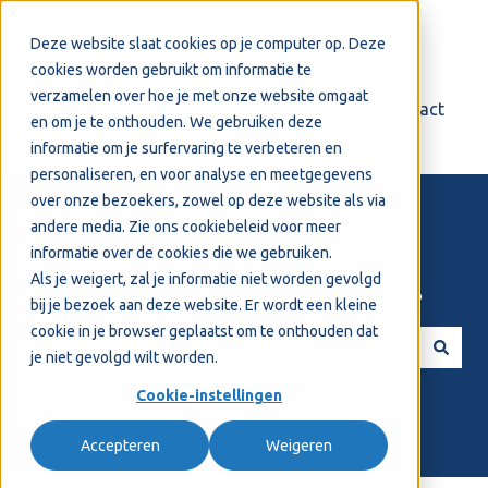
Nederlands
Submenu tonen voor vertalingen
Deze website slaat cookies op je computer op. Deze
cookies worden gebruikt om informatie te
verzamelen over hoe je met onze website omgaat
Login
Support
Contact
en om je te onthouden. We gebruiken deze
informatie om je surfervaring te verbeteren en
personaliseren, en voor analyse en meetgegevens
over onze bezoekers, zowel op deze website als via
andere media. Zie ons
cookiebeleid
voor meer
informatie over de cookies die we gebruiken.
Als je weigert, zal je informatie niet worden gevolgd
Welkom! Hoe kunnen we je helpen?
bij je bezoek aan deze website. Er wordt een kleine
cookie in je browser geplaatst om te onthouden dat
je niet gevolgd wilt worden.
Er zijn geen suggesties want het zoekveld is leeg.
Cookie-instellingen
Accepteren
Weigeren