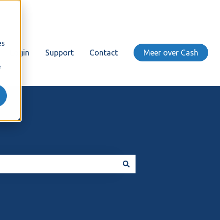
es
Login
Support
Contact
Meer over Cash
e