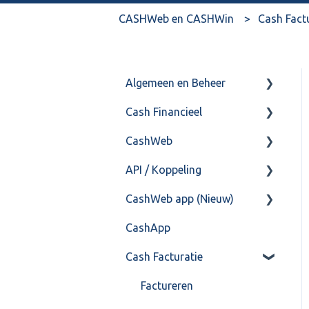
CASHWeb en CASHWin
Cash Fact
Algemeen en Beheer
Cash Financieel
Bank(koppeling)
CashWeb
Import/Export
Boekhoud
API / Koppeling
Postbus
Fiscaal
CashHero Layout
CashWeb app (Nieuw)
Training & Consultancy
Overig
Mailen vanuit CASHWeb
Algemeen
CashApp
Overig
Algemeen gebruik
Api 3.0 (SOAP API)
Veel gestelde vragen
Cash Facturatie
API 4.0 (REST API)
Factureren