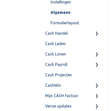
Instellingen
Algemeen
Formulierlayout
Cash Handel
Cash Leden
Inkoop
Cash Lonen
Verkoop
Cash Payroll
Voorraad
Algemeen
Cash Projecten
Overig
Inrichting
Aangifte
CashWin
VoorraadService &
Jaarafsluiting
Algemeen
Onderhoud
Mijn CASH Factuur
Salarisberekening
Basis Training
Overig
Versie updates
Overig
Berekening
Facturatie Loonportal(