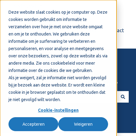
Nederlands
Submenu tonen voor vertalingen
Deze website slaat cookies op je computer op. Deze
cookies worden gebruikt om informatie te
verzamelen over hoe je met onze website omgaat
Login
Support
Contact
en om je te onthouden. We gebruiken deze
informatie om je surfervaring te verbeteren en
personaliseren, en voor analyse en meetgegevens
over onze bezoekers, zowel op deze website als via
andere media. Zie ons
cookiebeleid
voor meer
informatie over de cookies die we gebruiken.
Als je weigert, zal je informatie niet worden gevolgd
Welkom! Hoe kunnen we je helpen?
bij je bezoek aan deze website. Er wordt een kleine
cookie in je browser geplaatst om te onthouden dat
je niet gevolgd wilt worden.
Er zijn geen suggesties want het zoekveld is leeg.
Cookie-instellingen
Accepteren
Weigeren