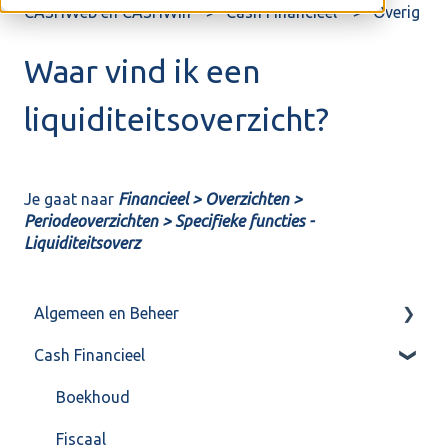
CASHWeb en CASHWin
Cash Financieel
Overig
Waar vind ik een
liquiditeitsoverzicht?
Je gaat naar
Financieel > Overzichten >
Periodeoverzichten > Specifieke functies -
Liquiditeitsoverz
Algemeen en Beheer
Cash Financieel
Bank(koppeling)
Import/Export
Boekhoud
Postbus
Fiscaal