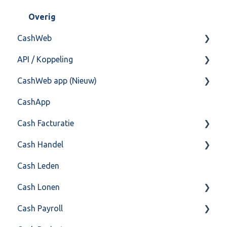
Training & Consultancy
Overig
CashWeb
Overig
API / Koppeling
CashHero Layout
CashWeb app (Nieuw)
Mailen vanuit CASHWeb
Algemeen
CashApp
Algemeen gebruik
Api 3.0 (SOAP API)
Veel gestelde vragen
Cash Facturatie
API 4.0 (REST API)
Cash Handel
Factureren
Cash Leden
Instellingen
Inkoop
Cash Lonen
Algemeen
Verkoop
Cash Payroll
Formulierlayout
Voorraad
Algemeen