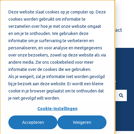
Nederlands
Submenu tonen voor vertalingen
Deze website slaat cookies op je computer op. Deze
cookies worden gebruikt om informatie te
verzamelen over hoe je met onze website omgaat
Login
Support
Contact
en om je te onthouden. We gebruiken deze
informatie om je surfervaring te verbeteren en
personaliseren, en voor analyse en meetgegevens
over onze bezoekers, zowel op deze website als via
andere media. Zie ons
cookiebeleid
voor meer
informatie over de cookies die we gebruiken.
Als je weigert, zal je informatie niet worden gevolgd
Welkom! Hoe kunnen we je helpen?
bij je bezoek aan deze website. Er wordt een kleine
cookie in je browser geplaatst om te onthouden dat
je niet gevolgd wilt worden.
Er zijn geen suggesties want het zoekveld is leeg.
Cookie-instellingen
Accepteren
Weigeren