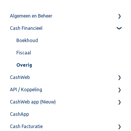
Algemeen en Beheer
Cash Financieel
Bank(koppeling)
Import/Export
Boekhoud
Postbus
Fiscaal
Training & Consultancy
Overig
CashWeb
Overig
API / Koppeling
CashHero Layout
CashWeb app (Nieuw)
Mailen vanuit CASHWeb
Algemeen
CashApp
Algemeen gebruik
Api 3.0 (SOAP API)
Veel gestelde vragen
Cash Facturatie
API 4.0 (REST API)