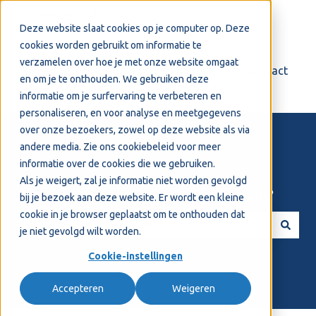
Nederlands
Submenu tonen voor vertalingen
Deze website slaat cookies op je computer op. Deze
cookies worden gebruikt om informatie te
verzamelen over hoe je met onze website omgaat
Login
Support
Contact
en om je te onthouden. We gebruiken deze
informatie om je surfervaring te verbeteren en
personaliseren, en voor analyse en meetgegevens
over onze bezoekers, zowel op deze website als via
andere media. Zie ons
cookiebeleid
voor meer
informatie over de cookies die we gebruiken.
Als je weigert, zal je informatie niet worden gevolgd
Welkom! Hoe kunnen we je helpen?
bij je bezoek aan deze website. Er wordt een kleine
cookie in je browser geplaatst om te onthouden dat
je niet gevolgd wilt worden.
Er zijn geen suggesties want het zoekveld is leeg.
Cookie-instellingen
Accepteren
Weigeren