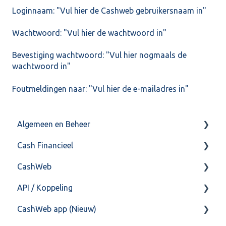
Loginnaam: "Vul hier de Cashweb gebruikersnaam in"
Wachtwoord: "Vul hier de wachtwoord in"
Bevestiging wachtwoord: "Vul hier nogmaals de
wachtwoord in"
Foutmeldingen naar: "Vul hier de e-mailadres in"
Algemeen en Beheer
Cash Financieel
Bank(koppeling)
CashWeb
Import/Export
Boekhoud
API / Koppeling
Postbus
Fiscaal
CashHero Layout
CashWeb app (Nieuw)
Training & Consultancy
Overig
Mailen vanuit CASHWeb
Algemeen