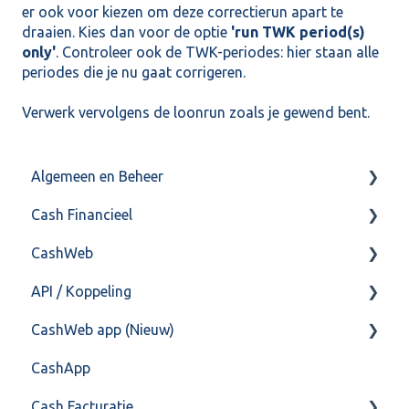
er ook voor kiezen om deze correctierun apart te
draaien. Kies dan voor de optie
'run TWK period(s)
only'
. Controleer ook de TWK-periodes: hier staan alle
periodes die je nu gaat corrigeren.
Verwerk vervolgens de loonrun zoals je gewend bent.
Algemeen en Beheer
Cash Financieel
Bank(koppeling)
CashWeb
Import/Export
Boekhoud
API / Koppeling
Postbus
Fiscaal
CashHero Layout
CashWeb app (Nieuw)
Training & Consultancy
Overig
Mailen vanuit CASHWeb
Algemeen
CashApp
Overig
Algemeen gebruik
Api 3.0 (SOAP API)
Veel gestelde vragen
Cash Facturatie
API 4.0 (REST API)