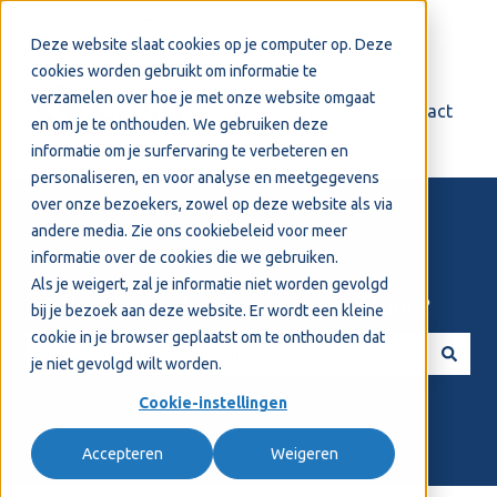
Nederlands
Submenu tonen voor vertalingen
Deze website slaat cookies op je computer op. Deze
cookies worden gebruikt om informatie te
verzamelen over hoe je met onze website omgaat
Login
Support
Contact
en om je te onthouden. We gebruiken deze
informatie om je surfervaring te verbeteren en
personaliseren, en voor analyse en meetgegevens
over onze bezoekers, zowel op deze website als via
andere media. Zie ons
cookiebeleid
voor meer
informatie over de cookies die we gebruiken.
Als je weigert, zal je informatie niet worden gevolgd
Welkom! Hoe kunnen we je helpen?
bij je bezoek aan deze website. Er wordt een kleine
cookie in je browser geplaatst om te onthouden dat
je niet gevolgd wilt worden.
Er zijn geen suggesties want het zoekveld is leeg.
Cookie-instellingen
Accepteren
Weigeren