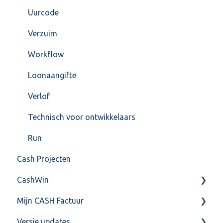
Uurcode
Verzuim
Workflow
Loonaangifte
Verlof
Technisch voor ontwikkelaars
Run
Cash Projecten
CashWin
Mijn CASH Factuur
Overig
Versie updates
Facturatie Loonportal( CASH Lonen)