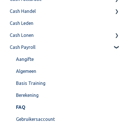
Cash Handel
Factureren
Cash Leden
Instellingen
Inkoop
Cash Lonen
Algemeen
Verkoop
Cash Payroll
Formulierlayout
Voorraad
Algemeen
Overig
Inrichting
Aangifte
VoorraadService & Onderhoud
Jaarafsluiting
Algemeen
Salarisberekening
Basis Training
Overig
Berekening
FAQ – Beëindiging CASH Lonen en overstap naar
FAQ
Cash Payroll
Gebruikersaccount
Loonaangifte