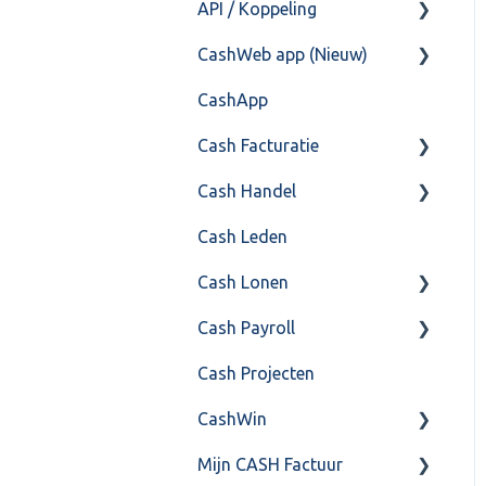
API / Koppeling
Fiscaal
CashHero Layout
CashWeb app (Nieuw)
Overig
Mailen vanuit CASHWeb
Algemeen
CashApp
Algemeen gebruik
Api 3.0 (SOAP API)
Veel gestelde vragen
Cash Facturatie
API 4.0 (REST API)
Cash Handel
Factureren
Cash Leden
Instellingen
Inkoop
Cash Lonen
Algemeen
Verkoop
Cash Payroll
Formulierlayout
Voorraad
Algemeen
Cash Projecten
Overig
Inrichting
Aangifte
CashWin
VoorraadService &
Jaarafsluiting
Algemeen
Onderhoud
Mijn CASH Factuur
Salarisberekening
Basis Training
Overig