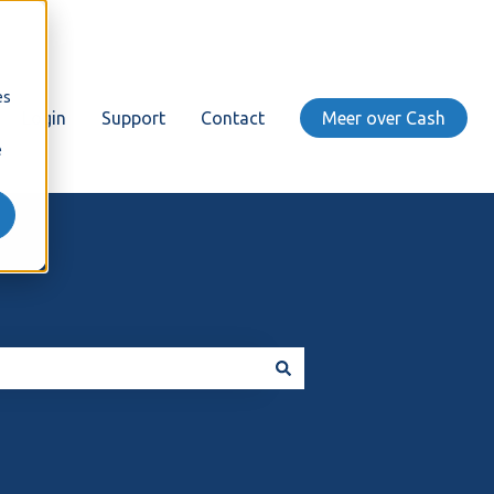
es
Login
Support
Contact
Meer over Cash
e