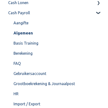
Cash Lonen
Algemeen
Verkoop
Cash Payroll
Formulierlayout
Voorraad
Algemeen
Overig
Inrichting
Aangifte
VoorraadService & Onderhoud
Jaarafsluiting
Algemeen
Salarisberekening
Basis Training
Overig
Berekening
FAQ – Beëindiging CASH Lonen en overstap naar
FAQ
Cash Payroll
Gebruikersaccount
Loonaangifte
Grootboekrekening & Journaalpost
HR
Import / Export