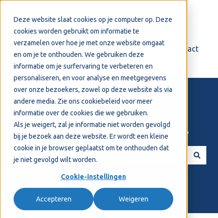
Nederlands
Submenu tonen voor vertalingen
Deze website slaat cookies op je computer op. Deze
cookies worden gebruikt om informatie te
verzamelen over hoe je met onze website omgaat
Login
Support
Contact
en om je te onthouden. We gebruiken deze
informatie om je surfervaring te verbeteren en
personaliseren, en voor analyse en meetgegevens
over onze bezoekers, zowel op deze website als via
andere media. Zie ons
cookiebeleid
voor meer
informatie over de cookies die we gebruiken.
Als je weigert, zal je informatie niet worden gevolgd
Welkom! Hoe kunnen we je helpen?
bij je bezoek aan deze website. Er wordt een kleine
cookie in je browser geplaatst om te onthouden dat
je niet gevolgd wilt worden.
Er zijn geen suggesties want het zoekveld is leeg.
Cookie-instellingen
Accepteren
Weigeren