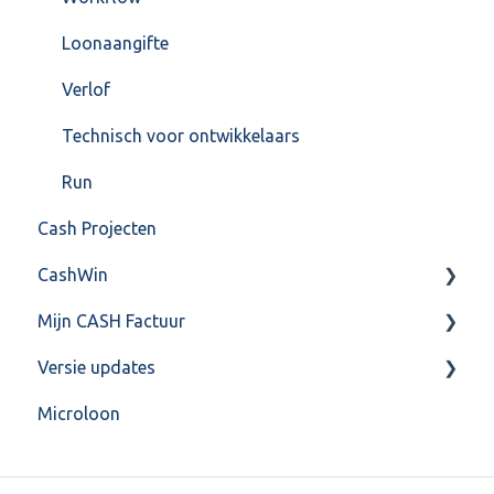
Loonaangifte
Verlof
Technisch voor ontwikkelaars
Run
Cash Projecten
CashWin
Mijn CASH Factuur
Overig
Versie updates
Facturatie Loonportal( CASH Lonen)
Microloon
Mijn CASH factuur
CashWeb updates 2025
Verbruik en Tarieven
CashWeb updates 2024