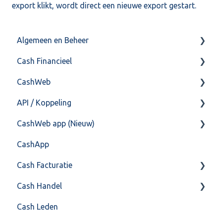
export klikt, wordt direct een nieuwe export gestart.
Algemeen en Beheer
Cash Financieel
Bank(koppeling)
CashWeb
Import/Export
Boekhoud
API / Koppeling
Postbus
Fiscaal
CashHero Layout
CashWeb app (Nieuw)
Training & Consultancy
Overig
Mailen vanuit CASHWeb
Algemeen
CashApp
Overig
Algemeen gebruik
Api 3.0 (SOAP API)
Veel gestelde vragen
Cash Facturatie
API 4.0 (REST API)
Cash Handel
Factureren
Cash Leden
Instellingen
Inkoop