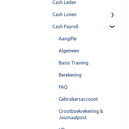
Cash Leden
Instellingen
Inkoop
Cash Lonen
Algemeen
Verkoop
Cash Payroll
Formulierlayout
Voorraad
Algemeen
Overig
Inrichting
Aangifte
VoorraadService &
Jaarafsluiting
Algemeen
Onderhoud
Salarisberekening
Basis Training
Overig
Berekening
FAQ – Beëindiging CASH
FAQ
Lonen en overstap naar
Gebruikersaccount
Cash Payroll
Grootboekrekening &
Loonaangifte
Journaalpost