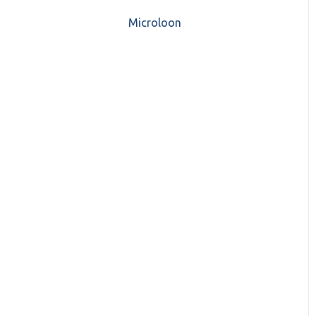
CASH Lonen)
Microloon
CashWeb updates 2025
Mijn CASH factuur
CashWeb updates 2024
Verbruik en Tarieven
CashWeb updates 2023
Verbruikspagina