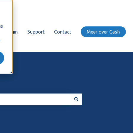
es
Login
Support
Contact
Meer over Cash
e