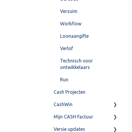
Verzuim
Workflow
Loonaangifte
Verlof
Technisch voor
ontwikkelaars
Run
Cash Projecten
CashWin
Mijn CASH Factuur
Overig
Versie updates
Facturatie Loonportal(