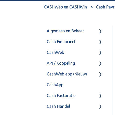
CASHWeb en CASHWin
Cash Payr
Algemeen en Beheer
Cash Financieel
Bank(koppeling)
CashWeb
Import/Export
Boekhoud
API / Koppeling
Postbus
Fiscaal
CashHero Layout
CashWeb app (Nieuw)
Training & Consultancy
Overig
Mailen vanuit CASHWeb
Algemeen
CashApp
Overig
Algemeen gebruik
Api 3.0 (SOAP API)
Veel gestelde vragen
Cash Facturatie
API 4.0 (REST API)
Cash Handel
Factureren