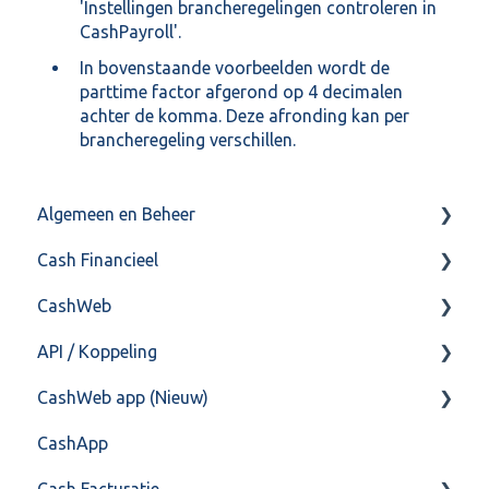
'Instellingen brancheregelingen controleren in
CashPayroll'.
In bovenstaande voorbeelden wordt de
parttime factor afgerond op 4 decimalen
achter de komma. Deze afronding kan per
brancheregeling verschillen.
Algemeen en Beheer
Cash Financieel
Bank(koppeling)
CashWeb
Import/Export
Boekhoud
API / Koppeling
Postbus
Fiscaal
CashHero Layout
CashWeb app (Nieuw)
Training & Consultancy
Overig
Mailen vanuit CASHWeb
Algemeen
CashApp
Overig
Algemeen gebruik
Api 3.0 (SOAP API)
Veel gestelde vragen
Cash Facturatie
API 4.0 (REST API)