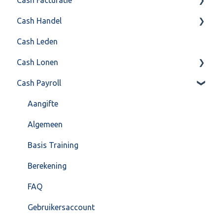
Cash Handel
Factureren
Cash Leden
Instellingen
Inkoop
Cash Lonen
Algemeen
Verkoop
Cash Payroll
Formulierlayout
Voorraad
Algemeen
Overig
Inrichting
Aangifte
VoorraadService & Onderhoud
Jaarafsluiting
Algemeen
Salarisberekening
Basis Training
Overig
Berekening
FAQ – Beëindiging CASH Lonen en overstap naar
FAQ
Cash Payroll
Gebruikersaccount
Loonaangifte