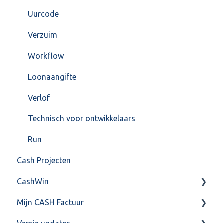
Uurcode
Verzuim
Workflow
Loonaangifte
Verlof
Technisch voor ontwikkelaars
Run
Cash Projecten
CashWin
Mijn CASH Factuur
Overig
Versie updates
Facturatie Loonportal( CASH Lonen)