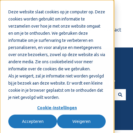
Nederlands
Submenu tonen voor vertalingen
Deze website slaat cookies op je computer op. Deze
cookies worden gebruikt om informatie te
verzamelen over hoe je met onze website omgaat
Login
Support
Contact
en om je te onthouden. We gebruiken deze
informatie om je surfervaring te verbeteren en
personaliseren, en voor analyse en meetgegevens
over onze bezoekers, zowel op deze website als via
andere media. Zie ons
cookiebeleid
voor meer
informatie over de cookies die we gebruiken.
Als je weigert, zal je informatie niet worden gevolgd
Welkom! Hoe kunnen we je helpen?
bij je bezoek aan deze website. Er wordt een kleine
cookie in je browser geplaatst om te onthouden dat
je niet gevolgd wilt worden.
Er zijn geen suggesties want het zoekveld is leeg.
Cookie-instellingen
Accepteren
Weigeren