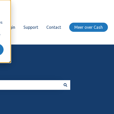
es
Login
Support
Contact
Meer over Cash
e