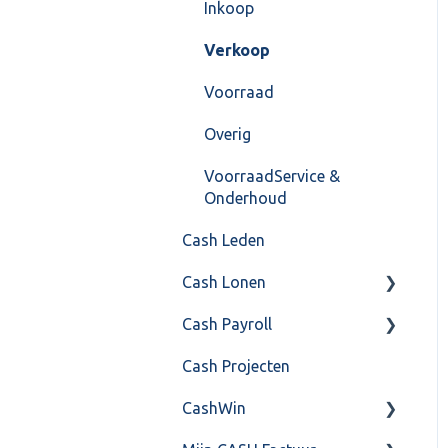
Instellingen
Inkoop
Algemeen
Verkoop
Formulierlayout
Voorraad
Overig
VoorraadService &
Onderhoud
Cash Leden
Cash Lonen
Cash Payroll
Algemeen
Cash Projecten
Inrichting
Aangifte
CashWin
Jaarafsluiting
Algemeen