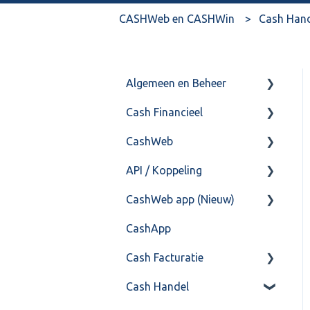
CASHWeb en CASHWin
Cash Han
Algemeen en Beheer
Cash Financieel
Bank(koppeling)
CashWeb
Import/Export
Boekhoud
API / Koppeling
Postbus
Fiscaal
CashHero Layout
CashWeb app (Nieuw)
Training & Consultancy
Overig
Mailen vanuit CASHWeb
Algemeen
CashApp
Overig
Algemeen gebruik
Api 3.0 (SOAP API)
Veel gestelde vragen
Cash Facturatie
API 4.0 (REST API)
Cash Handel
Factureren