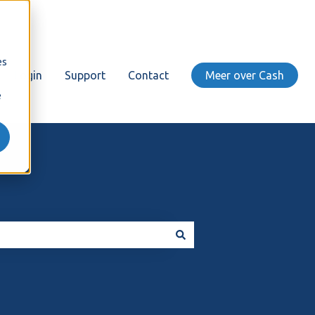
es
Login
Support
Contact
Meer over Cash
e