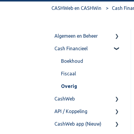
CASHWeb en CASHWin
Cash Fina
Algemeen en Beheer
Cash Financieel
Bank(koppeling)
Import/Export
Boekhoud
Postbus
Fiscaal
Training & Consultancy
Overig
CashWeb
Overig
API / Koppeling
CashHero Layout
CashWeb app (Nieuw)
Mailen vanuit CASHWeb
Algemeen