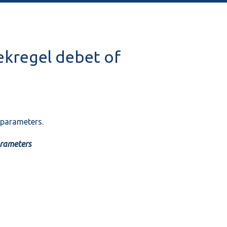
oekregel debet of
eparameters.
arameters