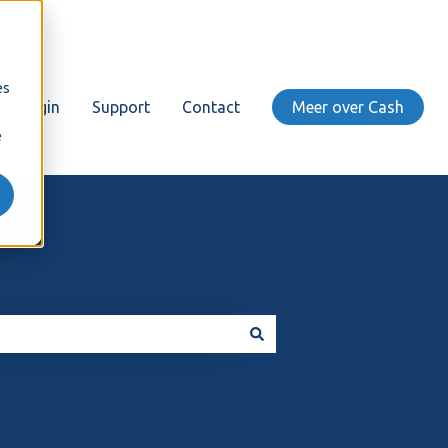
es
Login
Support
Contact
Meer over Cash
e