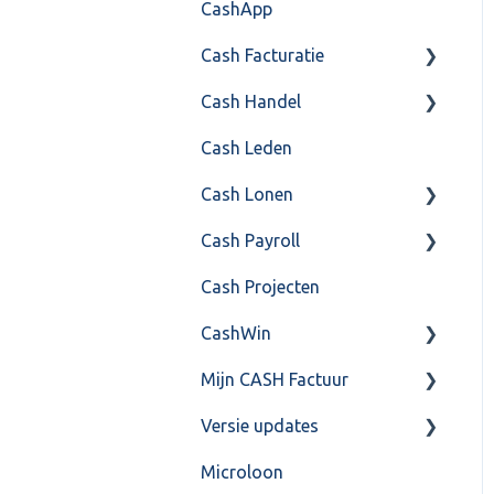
CashApp
Api 3.0 (SOAP API)
Veel gestelde vragen
Cash Facturatie
API 4.0 (REST API)
Cash Handel
Factureren
Cash Leden
Instellingen
Inkoop
Cash Lonen
Algemeen
Verkoop
Cash Payroll
Formulierlayout
Voorraad
Algemeen
Cash Projecten
Overig
Inrichting
Aangifte
CashWin
VoorraadService &
Jaarafsluiting
Algemeen
Onderhoud
Mijn CASH Factuur
Salarisberekening
Basis Training
Overig
Versie updates
Overig
Berekening
Facturatie Loonportal(
CASH Lonen)
Microloon
FAQ – Beëindiging CASH
FAQ
CashWeb updates 2025