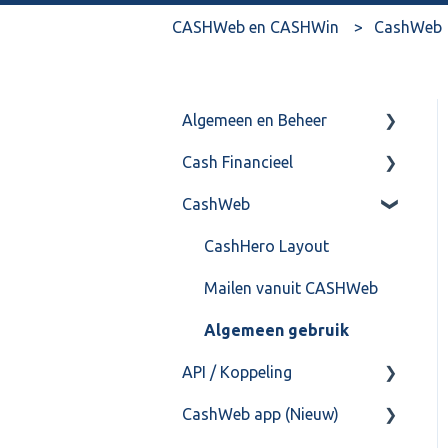
CASHWeb en CASHWin
CashWeb
Algemeen en Beheer
Cash Financieel
Bank(koppeling)
CashWeb
Import/Export
Boekhoud
Postbus
Fiscaal
CashHero Layout
Training & Consultancy
Overig
Mailen vanuit CASHWeb
Overig
Algemeen gebruik
API / Koppeling
CashWeb app (Nieuw)
Algemeen