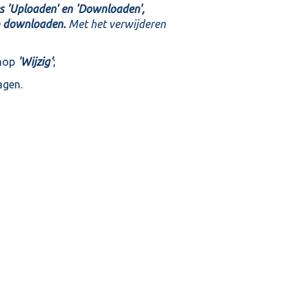
es 'Uploaden' en 'Downloaden',
n downloaden.
Met het verwijderen
knop
'Wijzig'
;
agen.