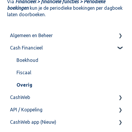
Via
Financieel > financiële functies > Periodieke
boekingen
kun je de periodieke boekingen per dagboek
laten doorboeken.
Algemeen en Beheer
Cash Financieel
Bank(koppeling)
Import/Export
Boekhoud
Postbus
Fiscaal
Training & Consultancy
Overig
CashWeb
Overig
API / Koppeling
CashHero Layout
CashWeb app (Nieuw)
Mailen vanuit CASHWeb
Algemeen