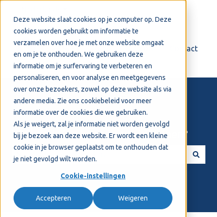
Nederlands
Submenu tonen voor vertalingen
Deze website slaat cookies op je computer op. Deze
cookies worden gebruikt om informatie te
verzamelen over hoe je met onze website omgaat
Login
Support
Contact
en om je te onthouden. We gebruiken deze
informatie om je surfervaring te verbeteren en
personaliseren, en voor analyse en meetgegevens
over onze bezoekers, zowel op deze website als via
andere media. Zie ons
cookiebeleid
voor meer
informatie over de cookies die we gebruiken.
Als je weigert, zal je informatie niet worden gevolgd
Welkom! Hoe kunnen we je helpen?
bij je bezoek aan deze website. Er wordt een kleine
cookie in je browser geplaatst om te onthouden dat
je niet gevolgd wilt worden.
Er zijn geen suggesties want het zoekveld is leeg.
Cookie-instellingen
Accepteren
Weigeren