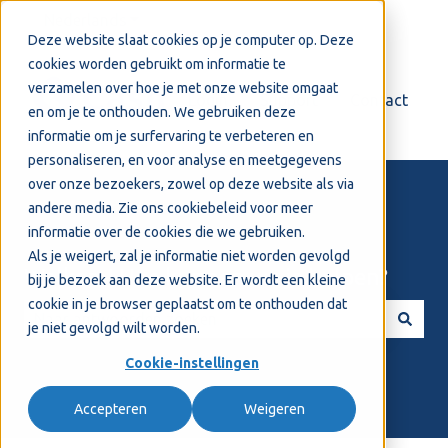
Nederlands
Submenu tonen voor vertalingen
Deze website slaat cookies op je computer op. Deze
cookies worden gebruikt om informatie te
verzamelen over hoe je met onze website omgaat
Login
Support
Contact
en om je te onthouden. We gebruiken deze
informatie om je surfervaring te verbeteren en
personaliseren, en voor analyse en meetgegevens
over onze bezoekers, zowel op deze website als via
andere media. Zie ons
cookiebeleid
voor meer
informatie over de cookies die we gebruiken.
Als je weigert, zal je informatie niet worden gevolgd
Welkom! Hoe kunnen we je helpen?
bij je bezoek aan deze website. Er wordt een kleine
cookie in je browser geplaatst om te onthouden dat
je niet gevolgd wilt worden.
Er zijn geen suggesties want het zoekveld is leeg.
Cookie-instellingen
Accepteren
Weigeren