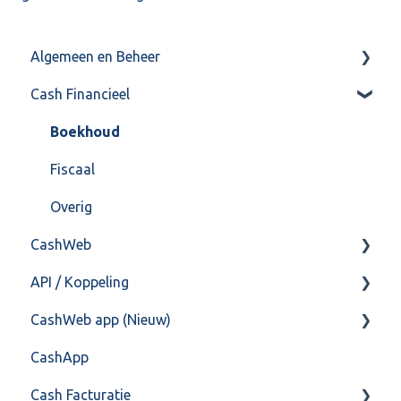
Algemeen en Beheer
Cash Financieel
Bank(koppeling)
Import/Export
Boekhoud
Postbus
Fiscaal
Training & Consultancy
Overig
CashWeb
Overig
API / Koppeling
CashHero Layout
CashWeb app (Nieuw)
Mailen vanuit CASHWeb
Algemeen
CashApp
Algemeen gebruik
Api 3.0 (SOAP API)
Veel gestelde vragen
Cash Facturatie
API 4.0 (REST API)