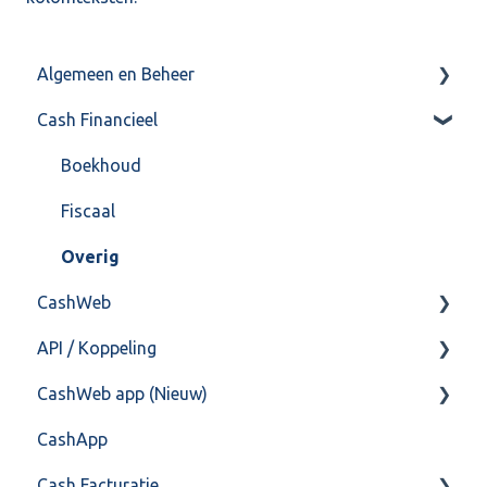
Algemeen en Beheer
Cash Financieel
Bank(koppeling)
Import/Export
Boekhoud
Postbus
Fiscaal
Training & Consultancy
Overig
CashWeb
Overig
API / Koppeling
CashHero Layout
CashWeb app (Nieuw)
Mailen vanuit CASHWeb
Algemeen
CashApp
Algemeen gebruik
Api 3.0 (SOAP API)
Veel gestelde vragen
Cash Facturatie
API 4.0 (REST API)