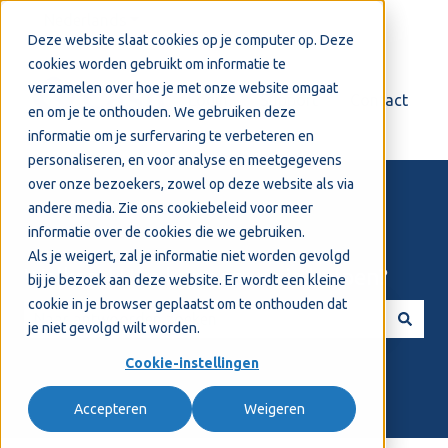
Nederlands
Submenu tonen voor vertalingen
Deze website slaat cookies op je computer op. Deze
cookies worden gebruikt om informatie te
verzamelen over hoe je met onze website omgaat
Login
Support
Contact
en om je te onthouden. We gebruiken deze
informatie om je surfervaring te verbeteren en
personaliseren, en voor analyse en meetgegevens
over onze bezoekers, zowel op deze website als via
andere media. Zie ons
cookiebeleid
voor meer
informatie over de cookies die we gebruiken.
Als je weigert, zal je informatie niet worden gevolgd
Welkom! Hoe kunnen we je helpen?
bij je bezoek aan deze website. Er wordt een kleine
cookie in je browser geplaatst om te onthouden dat
je niet gevolgd wilt worden.
Er zijn geen suggesties want het zoekveld is leeg.
Cookie-instellingen
Accepteren
Weigeren