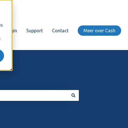
es
Login
Support
Contact
Meer over Cash
e