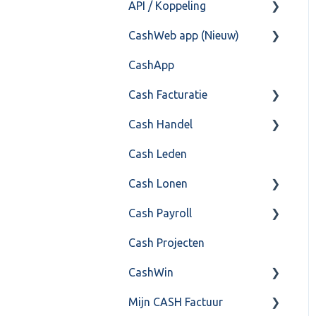
API / Koppeling
Fiscaal
CashHero Layout
CashWeb app (Nieuw)
Overig
Mailen vanuit CASHWeb
Algemeen
CashApp
Algemeen gebruik
Api 3.0 (SOAP API)
Veel gestelde vragen
Cash Facturatie
API 4.0 (REST API)
Cash Handel
Factureren
Cash Leden
Instellingen
Inkoop
Cash Lonen
Algemeen
Verkoop
Cash Payroll
Formulierlayout
Voorraad
Algemeen
Cash Projecten
Overig
Inrichting
Aangifte
CashWin
VoorraadService &
Jaarafsluiting
Algemeen
Onderhoud
Mijn CASH Factuur
Salarisberekening
Basis Training
Overig