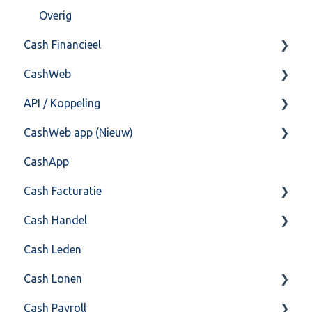
Overig
Cash Financieel
CashWeb
Boekhoud
API / Koppeling
Fiscaal
CashHero Layout
CashWeb app (Nieuw)
Overig
Mailen vanuit CASHWeb
Algemeen
CashApp
Algemeen gebruik
Api 3.0 (SOAP API)
Veel gestelde vragen
Cash Facturatie
API 4.0 (REST API)
Cash Handel
Factureren
Cash Leden
Instellingen
Inkoop
Cash Lonen
Algemeen
Verkoop
Cash Payroll
Formulierlayout
Voorraad
Algemeen