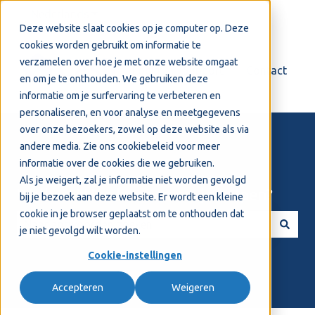
Nederlands
Submenu tonen voor vertalingen
Deze website slaat cookies op je computer op. Deze
cookies worden gebruikt om informatie te
verzamelen over hoe je met onze website omgaat
Login
Support
Contact
en om je te onthouden. We gebruiken deze
informatie om je surfervaring te verbeteren en
personaliseren, en voor analyse en meetgegevens
over onze bezoekers, zowel op deze website als via
andere media. Zie ons
cookiebeleid
voor meer
informatie over de cookies die we gebruiken.
Als je weigert, zal je informatie niet worden gevolgd
Welkom! Hoe kunnen we je helpen?
bij je bezoek aan deze website. Er wordt een kleine
cookie in je browser geplaatst om te onthouden dat
je niet gevolgd wilt worden.
Er zijn geen suggesties want het zoekveld is leeg.
Cookie-instellingen
Accepteren
Weigeren