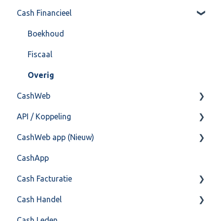
Cash Financieel
Bank(koppeling)
Import/Export
Boekhoud
Postbus
Fiscaal
Training & Consultancy
Overig
CashWeb
Overig
API / Koppeling
CashHero Layout
CashWeb app (Nieuw)
Mailen vanuit CASHWeb
Algemeen
CashApp
Algemeen gebruik
Api 3.0 (SOAP API)
Veel gestelde vragen
Cash Facturatie
API 4.0 (REST API)
Cash Handel
Factureren
Cash Leden
Instellingen
Inkoop