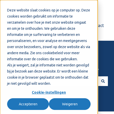
Nederlands
Submenu tonen voor vertalingen
Deze website slaat cookies op je computer op. Deze
cookies worden gebruikt om informatie te
verzamelen over hoe je met onze website omgaat
Login
Support
Contact
en om je te onthouden. We gebruiken deze
informatie om je surfervaring te verbeteren en
personaliseren, en voor analyse en meetgegevens
over onze bezoekers, zowel op deze website als via
andere media. Zie ons
cookiebeleid
voor meer
informatie over de cookies die we gebruiken.
Als je weigert, zal je informatie niet worden gevolgd
Welkom! Hoe kunnen we je helpen?
bij je bezoek aan deze website. Er wordt een kleine
cookie in je browser geplaatst om te onthouden dat
je niet gevolgd wilt worden.
Er zijn geen suggesties want het zoekveld is leeg.
Cookie-instellingen
Accepteren
Weigeren